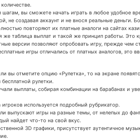
 количестве.
 шагам, вы сможете начать играть в любое удобное вр
ой, не создавая аккаунт и не внося реальные деньги. 
олностью повторяют их платные аналоги на сайтах кази
я же таблица выплат и такой же принцип работы. Это к
тные версии позволяют опробовать игру, прежде чем с
есплатные игры отличались от платных аналогов, это в
ли вы отметите опцию «Рулетка», то на экране появят
 бесплатной рулетки.
учали выплаты, собирая комбинации на барабанах и ув
а игроков используется подробный рубрикатор.
ли выпускают игры на разные темы, от нелепых до фан
ый найдет что-то на свой вкус.
ственной 3D графики, присутствует аутентичное музы
ие.