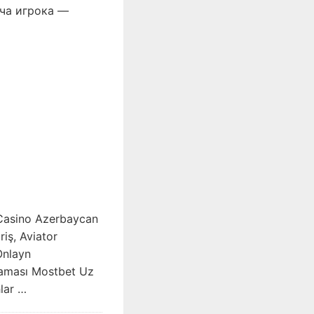
ача игрока —
 Casino Azerbaycan
iş, Aviator
Onlayn
laması Mostbet Uz
lar …