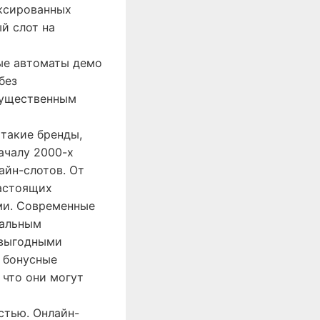
иксированных
й слот на
ые автоматы демо
без
 существенным
такие бренды,
началу 2000-х
айн-слотов. От
астоящих
ми. Современные
уальным
 выгодными
 бонусные
 что они могут
стью. Онлайн-