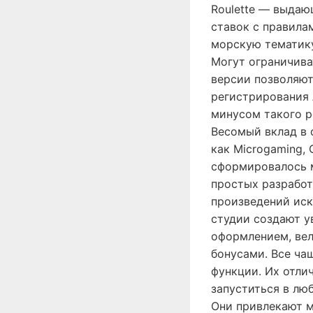
Roulette — выдаю
ставок с правила
морскую тематику
Могут ограничива
версии позволяют
регистрирования 
минусом такого р
Весомый вклад в 
как Microgaming, 
сформировалось м
простых разрабо
произведений иск
студии создают у
оформлением, ве
бонусами. Все ча
функции. Их отли
запуститься в лю
Они привлекают м