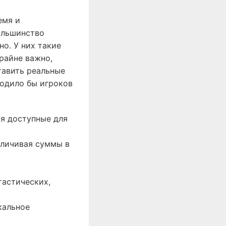
емя и
Большинство
но. У них такие
райне важно,
тавить реальные
водило бы игроков
ся доступные для
еличивая суммы в
тастических,
кальное