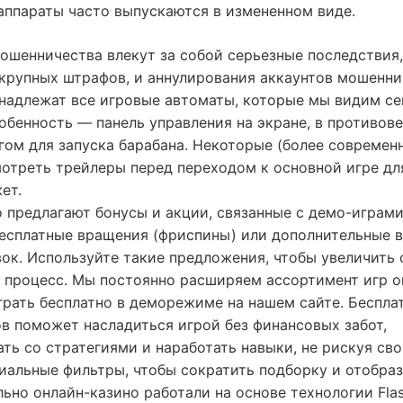
аппараты часто выпускаются в измененном виде.
ошенничества влекут за собой серьезные последствия,
 крупных штрафов, и аннулирования аккаунтов мошенник
надлежат все игровые автоматы, которые мы видим сей
обенность — панель управления на экране, в противов
гом для запуска барабана. Некоторые (более современ
отреть трейлеры перед переходом к основной игре дл
ет.
 предлагают бонусы и акции, связанные с демо-играм
бесплатные вращения (фриспины) или дополнительные 
вок. Используйте такие предложения, чтобы увеличить 
 процесс. Мы постоянно расширяем ассортимент игр он
рать бесплатно в деморежиме на нашем сайте. Беспла
в поможет насладиться игрой без финансовых забот,
ть со стратегиями и наработать навыки, не рискуя св
иальные фильтры, чтобы сократить подборку и отобра
ьно онлайн-казино работали на основе технологии Flash