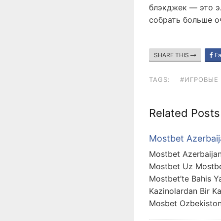
блэкджек — это э
собрать больше оч
SHARE THIS
Fa
TAGS:
#ИГРОВЫЕ
Related Posts
Mostbet Azerbaij
Mostbet Azerbaijan
Mostbet Uz Mostbet
Mostbet’te Bahis Y
Kazinolardan Bir K
Mosbet Ozbekistonn