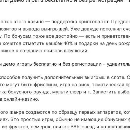
 плюс этого казино — поддержка криптовалют. Предпо
позитов и вывода выигрышей. Уже дважде пополнял сче
у. По бонусам тоже все достойно — есть и приветствен
е хочется отметить кешбэк 10% и подарки на день рож
чиков к созданию призовых функций.
 демо играть бесплатно и без регистрации – удивите
способов получить дополнительный выигрыш в слоте. 
те могут быть фриспины, игра на риск, тематическая п
пка бонусного раунда, мультиплеер и т. Запустить выб
в онлайн-казино.
ого жанра создаются по образцу первых аппаратов, ко
иях. Это простые игры, обычно не имеющие бонусных 
 из фруктов, семерок, плиток BAR, звезд и колокольчик