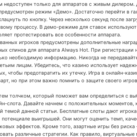
 недоступен только для аппаратов с живым дилером. 
предусмотрен режим «Демо». Достаточно перейти в га
клацнуть по кнопку. Через несколько секунд после заг
овому процессу. В демо-режиме для ставок использую
оляет протестировать все особенности аппарата.
ванных игроков предусмотрены дополнительные наград
ных спинов для аппарата Always Hot. При регистрации 
ько необходимую информацию. Никогда не передавайте
етьим лицам. Убедитесь, что казино использует наде
х, чтобы предотвратить их утечку. Игра в онлайн-кази
зарт, но при этом важно помнить о защите своего игро
тем толчком, который поможет вам определиться с в
йн-слота. Давайте начнем с положительных моментов, 
й темой данной статьи. Бесплатные слоты дают игрок
 потенциале выигрышей. Они могут оценить темп, каче
ковых эффектов. Кроме того, азартные игры без риска
овать различные стратегии. Как правило, виртуальны