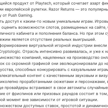
щийся продукт от Playtech, который сочетает азарт ф
ми европейской рулетки. Razor Returns — это популярны
 от Push Gaming.
ть доступ к каким-то новым уникальным играм. Игров
 оценить возможности слотов, размещенных на сайте, 
личного кабинета и пополнения баланса. Но при этом
ежим является отсутствие реальных выигрышей.
формирование виртуальной игорной индустрии внесли 
Cryptologic. Отрасль интенсивно развивалась, и уже к 
ножество компаний, нацеленных на производство онл
ток со скромной графикой они эволюционировали до н
усства, способных конкурировать с казуальными игра
влекательный контент с качественным звуковым и виз
ликолепно проработанными сюжетами и персонажами,
ще провайдеры встраивают в свои автоматы случайные
чие от фриспинов или призовых раундов состоит в том,
бой момент вне зависимости от игровой ситуации.
ножеством доступных ставок, простотой и динамично