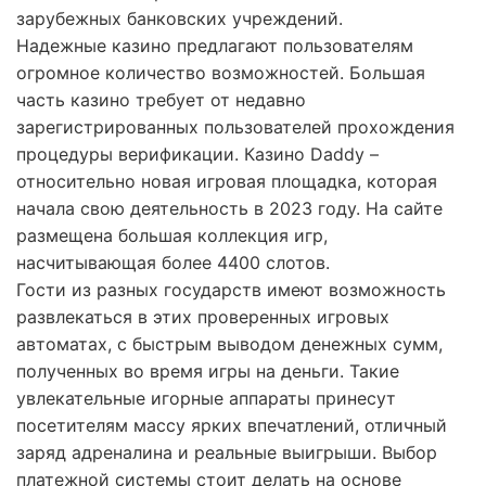
зарубежных банковских учреждений.
Надежные казино предлагают пользователям
огромное количество возможностей. Большая
часть казино требует от недавно
зарегистрированных пользователей прохождения
процедуры верификации. Казино Daddy –
относительно новая игровая площадка, которая
начала свою деятельность в 2023 году. На сайте
размещена большая коллекция игр,
насчитывающая более 4400 слотов.
Гости из разных государств имеют возможность
развлекаться в этих проверенных игровых
автоматах, с быстрым выводом денежных сумм,
полученных во время игры на деньги. Такие
увлекательные игорные аппараты принесут
посетителям массу ярких впечатлений, отличный
заряд адреналина и реальные выигрыши. Выбор
платежной системы стоит делать на основе