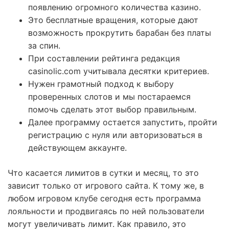
появлению огромного количества казино.
Это бесплатные вращения, которые дают
возможность прокрутить барабан без платы
за спин.
При составлении рейтинга редакция
casinolic.com учитывала десятки критериев.
Нужен грамотный подход к выбору
проверенных слотов и мы постараемся
помочь сделать этот выбор правильным.
Далее программу остается запустить, пройти
регистрацию с нуля или авторизоваться в
действующем аккаунте.
Что касается лимитов в сутки и месяц, то это
зависит только от игрового сайта. К тому же, в
любом игровом клубе сегодня есть программа
лояльности и продвигаясь по ней пользователи
могут увеличивать лимит. Как правило, это