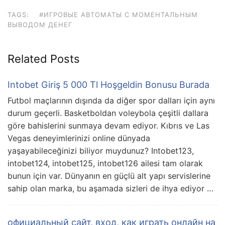
TAGS:
#ИГРОВЫЕ АВТОМАТЫ С МОМЕНТАЛЬНЫМ
ВЫВОДОМ ДЕНЕГ
Related Posts
Intobet Giriş 5 000 Tl Hoşgeldin Bonusu Burada
Futbol maçlarının dışında da diğer spor dalları için aynı
durum geçerli. Basketboldan voleybola çeşitli dallara
göre bahislerini sunmaya devam ediyor. Kıbrıs ve Las
Vegas deneyimlerinizi online dünyada
yaşayabileceğinizi biliyor muydunuz? Intobet123,
intobet124, intobet125, intobet126 ailesi tam olarak
bunun için var. Dünyanın en güçlü alt yapı servislerine
sahip olan marka, bu aşamada sizleri de ihya ediyor …
официальный сайт, вход, как играть онлайн на