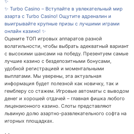
✨
✨ Turbo Casino – Вступайте в увлекательный мир
азарта с Turbo Casino! Ощутите адреналин и
выигрывайте крупные призы с лучшими играми
онлайн казино! ✨
Оцените ТОП игровых аппаратов разной
волатильности, чтобы выбрать адекватный вариант
с высокими шансами на победу. Презентуем самые
лучшие казино с бездепозитными бонусами,
удобной регистрацией и моментальными
выплатами. Мы уверены, эта актуальная
информация будет полезной как новичку, так и
гемблеру со стажем. Игровые автоматы с выводом
денег и хорошей отдачей – главная фишка любого
лицензионного казино. Слоты представляют
львиную долю азартно-развлекательного софта на
игорных площадках.