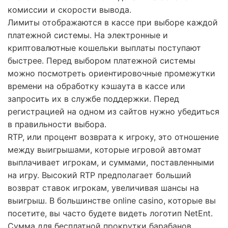
комиссии и скорости вывода.
Лимиты отображаются в кассе при выборе каждой
платежной системы. На электронные и
криптовалютные кошельки выплаты поступают
быстрее. Перед выбором платежной системы
можно посмотреть ориентировочные промежутки
времени на обработку кэшаута в кассе или
запросить их в службе поддержки. Перед
регистрацией на одном из сайтов нужно убедиться
в правильности выбора.
RTP, или процент возврата к игроку, это отношение
между выигрышами, которые игровой автомат
выплачивает игрокам, и суммами, поставленными
на игру. Высокий RTP предполагает больший
возврат ставок игрокам, увеличивая шансы на
выигрыш. В большинстве online casino, которые вы
посетите, вы часто будете видеть логотип NetEnt.
Сумма для бесплатной прокрутки барабанов