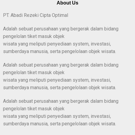
About Us
PT. Abadi Rezeki Cipta Optimal
Adalah sebuat perusahaan yang bergerak dalam bidang
pengelolan tiket masuk objek
wisata yang meliputi penyediaan system, investasi,
sumberdaya manusia, serta pengelolaan objek wisata.
Adalah sebuat perusahaan yang bergerak dalam bidang
pengelolan tiket masuk objek
wisata yang meliputi penyediaan system, investasi,
sumberdaya manusia, serta pengelolaan objek wisata.
Adalah sebuat perusahaan yang bergerak dalam bidang
pengelolan tiket masuk objek
wisata yang meliputi penyediaan system, investasi,
sumberdaya manusia, serta pengelolaan objek wisata.