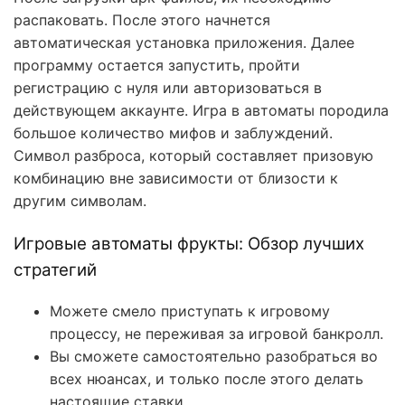
распаковать. После этого начнется
автоматическая установка приложения. Далее
программу остается запустить, пройти
регистрацию с нуля или авторизоваться в
действующем аккаунте. Игра в автоматы породила
большое количество мифов и заблуждений.
Символ разброса, который составляет призовую
комбинацию вне зависимости от близости к
другим символам.
Игровые автоматы фрукты: Обзор лучших
стратегий
Можете смело приступать к игровому
процессу, не переживая за игровой банкролл.
Вы сможете самостоятельно разобраться во
всех нюансах, и только после этого делать
настоящие ставки.