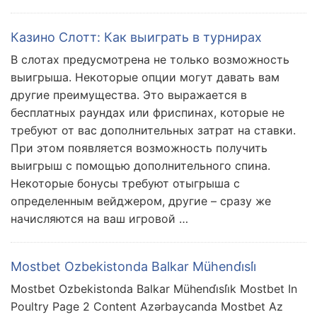
Казино Слотт: Как выиграть в турнирах
В слотах предусмотрена не только возможность
выигрыша. Некоторые опции могут давать вам
другие преимущества. Это выражается в
бесплатных раундах или фриспинах, которые не
требуют от вас дополнительных затрат на ставки.
При этом появляется возможность получить
выигрыш с помощью дополнительного спина.
Некоторые бонусы требуют отыгрыша с
определенным вейджером, другие – сразу же
начисляются на ваш игровой …
Mostbet Ozbekistonda Balkar Mühendi̇sli̇
Mostbet Ozbekistonda Balkar Mühendi̇sli̇k Mostbet In
Poultry Page 2 Content Azərbaycanda Mostbet Az