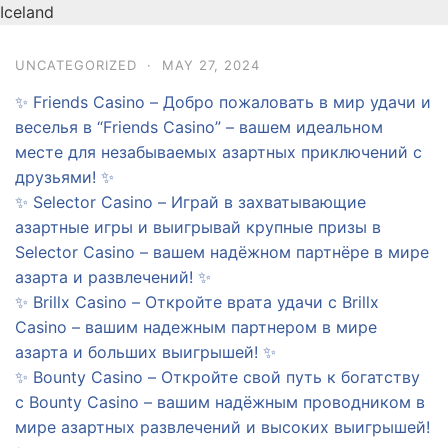
Iceland
UNCATEGORIZED
·
MAY 27, 2024
✨ Friends Casino – Добро пожаловать в мир удачи и
веселья в “Friends Casino” – вашем идеальном
месте для незабываемых азартных приключений с
друзьями! ✨
✨ Selector Casino – Играй в захватывающие
азартные игры и выигрывай крупные призы в
Selector Casino – вашем надёжном партнёре в мире
азарта и развлечений! ✨
✨ Brillx Casino – Откройте врата удачи с Brillx
Casino – вашим надежным партнером в мире
азарта и больших выигрышей! ✨
✨ Bounty Casino – Откройте свой путь к богатству
с Bounty Casino – вашим надёжным проводником в
мире азартных развлечений и высоких выигрышей!