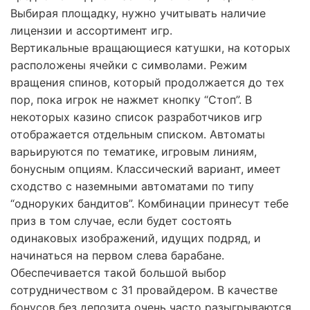
Выбирая площадку, нужно учитывать наличие
лицензии и ассортимент игр.
Вертикальные вращающиеся катушки, на которых
расположены ячейки с символами. Режим
вращения спинов, который продолжается до тех
пор, пока игрок не нажмет кнопку “Стоп”. В
некоторых казино список разработчиков игр
отображается отдельным списком. Автоматы
варьируются по тематике, игровым линиям,
бонусным опциям. Классический вариант, имеет
сходство с наземными автоматами по типу
“одноруких бандитов”. Комбинации принесут тебе
приз в том случае, если будет состоять
одинаковых изображений, идущих подряд, и
начинаться на первом слева барабане.
Обеспечивается такой большой выбор
сотрудничеством с 31 провайдером. В качестве
бонусов без депозита очень часто разыгрываются