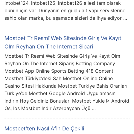
intobet124, intobet125, intobet126 ailesi tam olarak
bunun için var. Dünyanın en güçlü alt yapı servislerine
sahip olan marka, bu aşamada sizleri de ihya ediyor …
Mostbet Tr Resmî Web Sitesinde Giriş Ve Kayıt
Olm Reyhan On The Internet Sipari
Mostbet Tr Resmî Web Sitesinde Giriş Ve Kayıt Olm
Reyhan On The Internet Sipariş Betting Company
Mostbet App Online Sports Betting 418 Content
Mostbet Türkiye’deki Sah Mostbet Online Online
Casino Sitesi Hakkında Mostbet Türkiye Bahis Oranları
Türkiye’de Mostbet Google Android Uygulamasını
Indirin Hoş Geldiniz Bonusları Mostbet Yukle ᐈ Android
Os, Ios Mostbet Indir Azərbaycan Üçü …
Mostbet’ten Nasıl Afin De Çekili