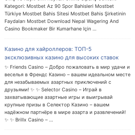
Kategori: Mostbet Az 90 Spor Bahisleri Mostbet
Türkiye Mostbet Bahis Sitesi Mostbet Bahis Şirketinin
Faydaları Mostbet Download Nepal Wagering And
Casino Bookmaker Bir Kumarhane Için …
Казино для хайроллеров: ТОП-5
эксклюзивных казино для высоких ставок
✨ Friends Casino – Добро пожаловать в мир удачи и
веселья в Френдс Казино – вашем идеальном месте
для незабываемых азартных приключений с
друзьями! ✨ ✨ Selector Casino – Играй в
захватывающие азартные игры и выигрывай
крупные призы в Селектор Казино – вашем
надёжном партнёре в мире азарта и развлечений!
✨ ✨ Brillx Casino – …