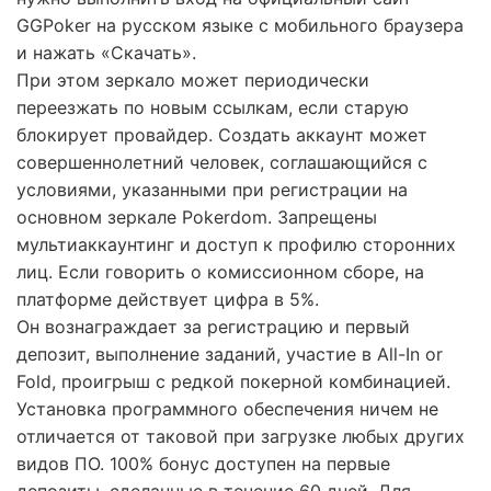
GGPoker на русском языке с мобильного браузера
и нажать «Скачать».
При этом зеркало может периодически
переезжать по новым ссылкам, если старую
блокирует провайдер. Создать аккаунт может
совершеннолетний человек, соглашающийся с
условиями, указанными при регистрации на
основном зеркале Pokerdom. Запрещены
мультиаккаунтинг и доступ к профилю сторонних
лиц. Если говорить о комиссионном сборе, на
платформе действует цифра в 5%.
Он вознаграждает за регистрацию и первый
депозит, выполнение заданий, участие в All-In or
Fold, проигрыш с редкой покерной комбинацией.
Установка программного обеспечения ничем не
отличается от таковой при загрузке любых других
видов ПО. 100% бонус доступен на первые