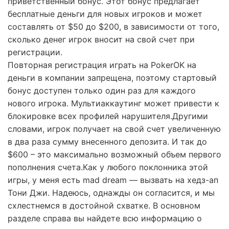
приветственный бонус. Этот бонус предлагает
бесплатные деньги для новых игроков и может
составлять от $50 до $200, в зависимости от того,
сколько денег игрок вносит на свой счет при
регистрации.
Повторная регистрация играть на PokerOK на
деньги в компании запрещена, поэтому стартовый
бонус доступен только один раз для каждого
нового игрока. Мультиаккаутинг может привести к
блокировке всех профилей нарушителя.Другими
словами, игрок получает на свой счет увеличенную
в два раза сумму внесенного депозита. И так до
$600 – это максимально возможный объем первого
пополнения счета.Как у любого поклонника этой
игры, у меня есть mad dream — вызвать на хедз-ап
Тони Джи. Надеюсь, однажды он согласится, и мы
схлестнемся в достойной схватке. В основном
разделе справа вы найдете всю информацию о