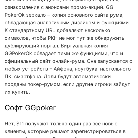
ознакомления с анонсами промо-акций. GG
PokerOk зеркало – копия основного сайта рума,
обладающая аналогичным дизайном и функциями.
К стандартному URL добавляют несколько
символов, чтобы РКН не мог тут же обнаружить
дублирующий портал. Виртуальная копия
GGPokerOk обладает теми же функциями, что и
официальный сайт онлайн-рума. Она запускается с
любых устройств – Айфона, ноутбука, настольного
ПК, смартфона. Доли будут автоматически
проданы покер-румом, если другие игроки зайдут
их купить.
Софт GGpoker
Нет, $11 получают только один раз все новые
клиенты, которые решают зарегистрироваться в