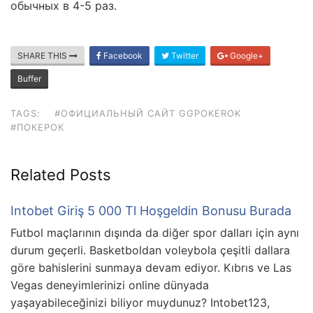
обычных в 4-5 раз.
SHARE THIS
Facebook
Twitter
Google+
Buffer
TAGS:
#ОФИЦИАЛЬНЫЙ САЙТ GGPOKEROK
#ПОКЕРОК
Related Posts
Intobet Giriş 5 000 Tl Hoşgeldin Bonusu Burada
Futbol maçlarının dışında da diğer spor dalları için aynı
durum geçerli. Basketboldan voleybola çeşitli dallara
göre bahislerini sunmaya devam ediyor. Kıbrıs ve Las
Vegas deneyimlerinizi online dünyada
yaşayabileceğinizi biliyor muydunuz? Intobet123,