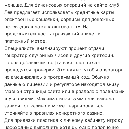
меньше. Для финансовых операций на сайте клуб
Лев предлагает использовать кредитные карты,
электронные кошельки, сервисы для денежных
переводов и даже криптовалюту. На
продолжительность транзакций влияет и
платежный метод.
Специалисты анализируют процент отдачи,
генератор случайных чисел и другие критерии.
После добавления софта в каталог также
проводятся проверки. Это важно, чтобы операторы
не вмешивались в программный код. Обычно
данные о лицензии и регуляторе находятся внизу
главной страницы сайта или в разделе с правилами
и условиями. Максимальная сумма для вывода
зависит от казино и может варьироваться,
уточняйте в правилах конкретного казино.
Для привязки пластика к личному кабинету игроку
необходимо выполнить хотя бы одно пополнение