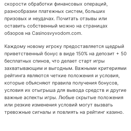
скорости обработки финансовых операций,
разнообразии платежных систем, больших
призовых и неудачах. Почитать отзывы или
оставить собственный можно на страницах
обзоров на Casinosvyvodom.com.
Каждому новому игроку предоставляется щедрый
приветственный бонус в виде 150% на депозит + 50
бесплатных спинов, что делает старт игры
захватывающим и выгодным. Важными критериями
рейтинга являются четкие положения и условия,
которые объясняют правила получения бонусов,
условия их отыгрыша для вывода средств и другие
важные аспекты игры. Любые скрытые положения
или резкие изменения условий могут вызвать
тревожные сигналы и повлиять на рейтинг казино.