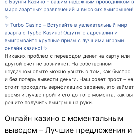
с Баунти Казино – вашим надёжным проводником в
мире азартных развлечений и высоких выигрышей!
✨
✨ Turbo Casino – Вступайте в увлекательный мир
азарта с Турбо Казино! Ощутите адреналин и
выигрывайте крупные призы с лучшими играми
онлайн казино! ✨
Никаких проблем с переводом денег на карту или
другой счет не возникнет. На собственном
неудачном опыте можно узнать о том, как быстро
и без потерь вывести деньги. Наш совет прост – не
стоит проходить верификацию заранее, это займет
время и лучше пройти его до того момента, как вы
решите получить выигрыш на руки.
Онлайн казино с моментальным
выводом – Лучшие предложения и