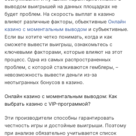
выводом выигрышей на данных площадках не
будет проблем. На скорость выплат в казино
влияют различные факторы, объективные
Онлайн
казино с моментальным выводом
и субъективные.
Если вы хотите четко понимать, когда и как
сможете вывести выигрыш, ознакомьтесь с
ключевыми факторами, которые влияют на этот
процесс. Одна из самых распространенных
проблем, с которой сталкиваются гемблеры, –
невозможность вывести деньги из-за
неотыгранных бонусов в казино.
Онлайн казино с моментальным выводом: Как
выбрать казино с VIP-программой?
Эти производители способны гарантировать
честность игры и достойные выигрыши. Поэтому
при анализе обязательно учитывается список