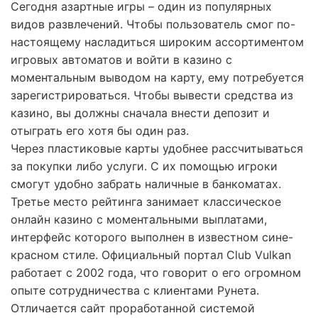
Сегодня азартные игры – один из популярных
видов развлечений. Чтобы пользователь смог по-
настоящему насладиться широким ассортиментом
игровых автоматов и войти в казино с
моментальным выводом на карту, ему потребуется
зарегистрироваться. Чтобы вывести средства из
казино, вы должны сначала внести депозит и
отыграть его хотя бы один раз.
Через пластиковые карты удобнее рассчитываться
за покупки либо услуги. С их помощью игроки
смогут удобно забрать наличные в банкоматах.
Третье место рейтинга занимает классическое
онлайн казино с моментальными выплатами,
интерфейс которого выполнен в известном сине-
красном стиле. Официальный портал Club Vulkan
работает с 2002 года, что говорит о его огромном
опыте сотрудничества с клиентами Рунета.
Отличается сайт проработанной системой