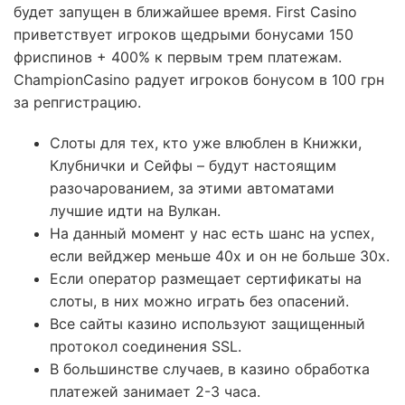
будет запущен в ближайшее время. First Casino
приветствует игроков щедрыми бонусами 150
фриспинов + 400% к первым трем платежам.
ChampionCasino радует игроков бонусом в 100 грн
за репгистрацию.
Слоты для тех, кто уже влюблен в Книжки,
Клубнички и Сейфы – будут настоящим
разочарованием, за этими автоматами
лучшие идти на Вулкан.
На данный момент у нас есть шанс на успех,
если вейджер меньше 40х и он не больше 30х.
Если оператор размещает сертификаты на
слоты, в них можно играть без опасений.
Все сайты казино используют защищенный
протокол соединения SSL.
В большинстве случаев, в казино обработка
платежей занимает 2-3 часа.