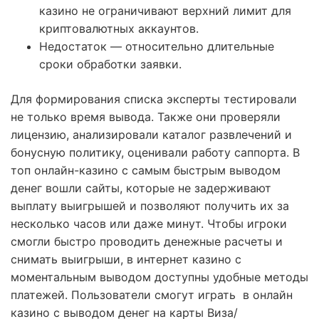
казино не ограничивают верхний лимит для
криптовалютных аккаунтов.
Недостаток — относительно длительные
сроки обработки заявки.
Для формирования списка эксперты тестировали
не только время вывода. Также они проверяли
лицензию, анализировали каталог развлечений и
бонусную политику, оценивали работу саппорта. В
топ онлайн-казино с самым быстрым выводом
денег вошли сайты, которые не задерживают
выплату выигрышей и позволяют получить их за
несколько часов или даже минут. Чтобы игроки
смогли быстро проводить денежные расчеты и
снимать выигрыши, в интернет казино с
моментальным выводом доступны удобные методы
платежей. Пользователи смогут играть в онлайн
казино с выводом денег на карты Виза/