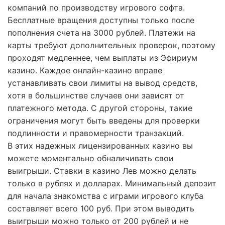
компаний по производству игрового софта.
Бесплатные вращения доступны только после
пополнения счета на 3000 рублей. Платежи на
карты требуют дополнительных проверок, поэтому
проходят медленнее, чем выплаты из Эфириум
казино. Каждое онлайн-казино вправе
устанавливать свои лимиты на вывод средств,
хотя в большинстве случаев они зависят от
платежного метода. С другой стороны, такие
ограничения могут быть введены для проверки
подлинности и правомерности транзакций.
В этих надежных лицензированных казино вы
можете моментально обналичивать свои
выигрыши. Ставки в казино Лев можно делать
только в рублях и долларах. Минимальный депозит
для начала знакомства с играми игрового клуба
составляет всего 100 руб. При этом выводить
выигрыши можно только от 200 рублей и не