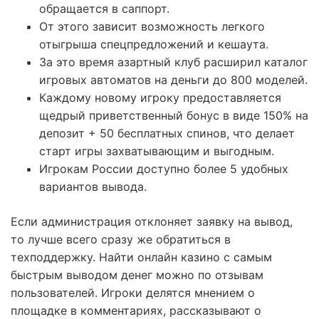
обращается в саппорт.
От этого зависит возможность легкого
отыгрыша спецпредложений и кешаута.
За это время азартный клуб расширил каталог
игровых автоматов на деньги до 800 моделей.
Каждому новому игроку предоставляется
щедрый приветственный бонус в виде 150% на
депозит + 50 бесплатных спинов, что делает
старт игры захватывающим и выгодным.
Игрокам России доступно более 5 удобных
вариантов вывода.
Если администрация отклоняет заявку на вывод,
то лучше всего сразу же обратиться в
техподдержку. Найти онлайн казино с самым
быстрым выводом денег можно по отзывам
пользователей. Игроки делятся мнением о
площадке в комментариях, рассказывают о