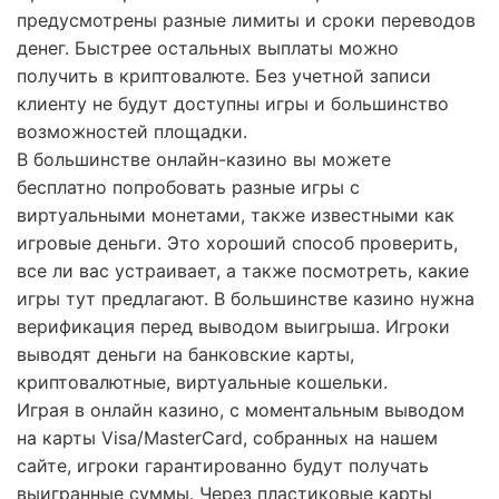
предусмотрены разные лимиты и сроки переводов
денег. Быстрее остальных выплаты можно
получить в криптовалюте. Без учетной записи
клиенту не будут доступны игры и большинство
возможностей площадки.
В большинстве онлайн-казино вы можете
бесплатно попробовать разные игры с
виртуальными монетами, также известными как
игровые деньги. Это хороший способ проверить,
все ли вас устраивает, а также посмотреть, какие
игры тут предлагают. В большинстве казино нужна
верификация перед выводом выигрыша. Игроки
выводят деньги на банковские карты,
криптовалютные, виртуальные кошельки.
Играя в онлайн казино, с моментальным выводом
на карты Visa/MasterCard, собранных на нашем
сайте, игроки гарантированно будут получать
выигранные суммы. Через пластиковые карты