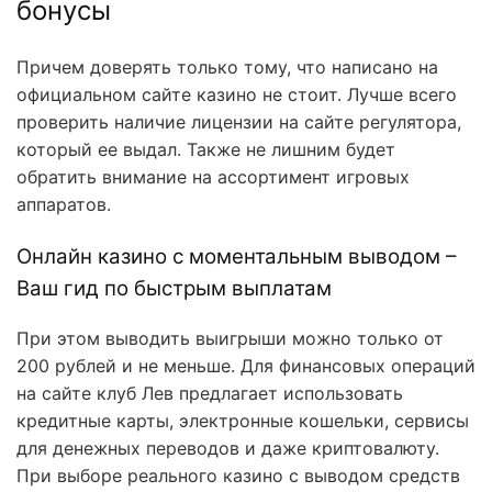
бонусы
Причем доверять только тому, что написано на
официальном сайте казино не стоит. Лучше всего
проверить наличие лицензии на сайте регулятора,
который ее выдал. Также не лишним будет
обратить внимание на ассортимент игровых
аппаратов.
Онлайн казино с моментальным выводом –
Ваш гид по быстрым выплатам
При этом выводить выигрыши можно только от
200 рублей и не меньше. Для финансовых операций
на сайте клуб Лев предлагает использовать
кредитные карты, электронные кошельки, сервисы
для денежных переводов и даже криптовалюту.
При выборе реального казино с выводом средств