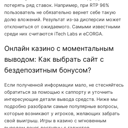
потерять ряд ставок. Например, при RTP 96%
пользователь не обязательно вернет себе такую
долю вложений. Результат из-за дисперсии может
отклониться от ожидаемого. Самыми известными
среди них считаются iTech Labs и eCORGA.
Онлайн казино с моментальным
выводом: Как выбрать сайт с
бездепозитным бонусом?
Если полученной информации мало, не стесняйтесь
обратиться за помощью к саппорту и уточнить
интересующие детали вывода средств. Ниже мы
подробно разобрали самые популярные вопросы,
которые возникают у игроков, желающих забрать
свой выигрыш. Игры в казино с мгновенным
выводом денег доступны с гаджетов.