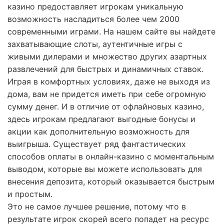
казино предоставляет игрокам уникальную
возможность насладиться более чем 2000
современными играми. На нашем сайте вы найдете
захватывающие слоты, аутентичные игры с
живыми дилерами и множество других азартных
развлечений для быстрых и динамичных ставок.
Играя в комфортных условиях, даже не выходя из
дома, вам не придется иметь при себе огромную
сумму денег. И в отличие от офлайновых казино,
здесь игрокам предлагают выгодные бонусы и
акции как дополнительную возможность для
выигрыша. Существует ряд фантастических
способов оплаты в онлайн-казино с моментальным
выводом, которые вы можете использовать для
внесения депозита, который оказывается быстрым
и простым.
Это не самое лучшее решение, потому что в
результате игрок скорей всего попадет на ресурс