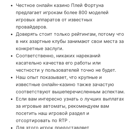
Честное онлайн казино Плей Фортуна
предлагает игрокам более 800 моделей
игровых аппаратов от известных
провайдеров.
Доверять стоит только рейтингам, потому что
в них азартные клубы занимают свои места за
конкретные заслуги.
Соответственно, никаких нареканий
касательно качества его работы или
честности у пользователей точно не будет.
Наш опыт показывает, что крупные и
известные онлайн-казино также зачастую
соответствуют вышеперечисленным аспектам.
Если вам интересно узнать о лучших выплатах
за игровые автоматы, рекомендуем вам
посетить наш игровой раздел и
отсортировать по RTP .
Для этого игрок предоставляет