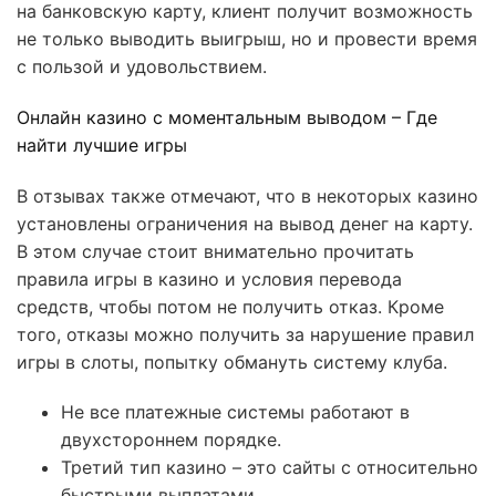
на банковскую карту, клиент получит возможность
не только выводить выигрыш, но и провести время
с пользой и удовольствием.
Онлайн казино с моментальным выводом – Где
найти лучшие игры
В отзывах также отмечают, что в некоторых казино
установлены ограничения на вывод денег на карту.
В этом случае стоит внимательно прочитать
правила игры в казино и условия перевода
средств, чтобы потом не получить отказ. Кроме
того, отказы можно получить за нарушение правил
игры в слоты, попытку обмануть систему клуба.
Не все платежные системы работают в
двухстороннем порядке.
Третий тип казино – это сайты с относительно
быстрыми выплатами.