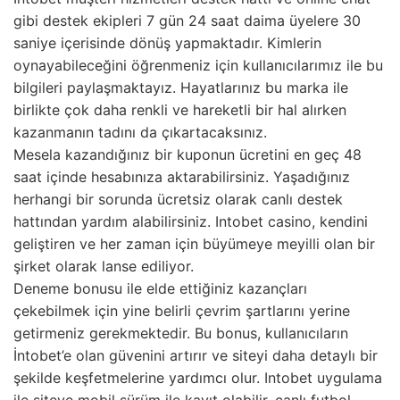
gibi destek ekipleri 7 gün 24 saat daima üyelere 30
saniye içerisinde dönüş yapmaktadır. Kimlerin
oynayabileceğini öğrenmeniz için kullanıcılarımız ile bu
bilgileri paylaşmaktayız. Hayatlarınız bu marka ile
birlikte çok daha renkli ve hareketli bir hal alırken
kazanmanın tadını da çıkartacaksınız.
Mesela kazandığınız bir kuponun ücretini en geç 48
saat içinde hesabınıza aktarabilirsiniz. Yaşadığınız
herhangi bir sorunda ücretsiz olarak canlı destek
hattından yardım alabilirsiniz. Intobet casino, kendini
geliştiren ve her zaman için büyümeye meyilli olan bir
şirket olarak lanse ediliyor.
Deneme bonusu ile elde ettiğiniz kazançları
çekebilmek için yine belirli çevrim şartlarını yerine
getirmeniz gerekmektedir. Bu bonus, kullanıcıların
İntobet’e olan güvenini artırır ve siteyi daha detaylı bir
şekilde keşfetmelerine yardımcı olur. Intobet uygulama
ile siteye mobil sürüm ile kayıt olabilir, canlı futbol