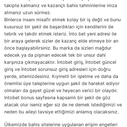
takipte kalmanız ve kazançlı bahis tahminlerine imza
atmanız uzun sürmez.
Binlerce insanı misafir etmek kolay bir iş değil ve bunu
kusursuz bir şekil de başardıkları için kendilerini de
tebrik ve takdir etmek isteriz. İnto bet yeni adresi ile
bir araya gelerek sizler de kazanç elde etmeye bir an
önce başlayabilirsiniz. Bu marka da sizleri mağdur
edecek ya da pişman edecek tek bir unsur dahi
karşınıza çıkmayacaktır. İntobet giriş, İntobet güncel
giriş ve İntobet sorunsuz giriş adresleri için doğru
yerde, sitemizdesiniz. Kıymetli bir işletme ve daha da
önemlisi üye taleplerine uygun şekil de hareket ediyor
olmaları da gayet güzel ve heyecan verici bir olaydır.
Intobet bonus sayfasına kapsamlı bir şekil de göz
atacak olur iseniz eğer siz de ne demek istediğimizi ve
neden bu aileyi tavsiye ettiğimizi anlamış olacaksınız.
Ülkemizde bahis sitelerine uygulanan erişim engelleri