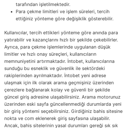
tarafından işletilmektedir.
Para çekme limitleri ve işlem süreleri, tercih
ettiğiniz yönteme göre değişiklik gösterebilir.
Kullanıcılar, tercih ettikleri yönteme göre anında para
yatırabilir ve kazançlarını hızlı bir şekilde çekebilirler.
Ayrıca, para çekme işlemlerinde uygulanan düşük
limitler ve hızlı onay süreçleri, kullanıcıların
memnuniyetini artırmaktadır. İntobet, kullanıcılarına
sunduğu bu esneklik ve güvenlik ile sektördeki
rakiplerinden ayrılmaktadır. İntobet yeni adrese
ulaşmak için ilk olarak arama geçmişiniz üzerinden
çerezlere bağlanarak kolay ve güvenli bir şekilde
güncel giriş adresine ulaşabilirsiniz. Arama motorunuz
üzerinden eski sayfa güncellenmediği durumlarda yeni
bir giriş yöntemi seçebilirsiniz. Girdiğiniz bahis sitesine
nokta ve com eklenerek giriş sayfasına ulaşabilir.
Ancak, bahis sitelerinin yasal durumları gereği sık sık