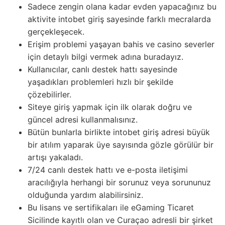
Sadece zengin olana kadar evden yapacağınız bu
aktivite intobet giriş sayesinde farklı mecralarda
gerçekleşecek.
Erişim problemi yaşayan bahis ve casino severler
için detaylı bilgi vermek adına buradayız.
Kullanıcılar, canlı destek hattı sayesinde
yaşadıkları problemleri hızlı bir şekilde
çözebilirler.
Siteye giriş yapmak için ilk olarak doğru ve
güncel adresi kullanmalısınız.
Bütün bunlarla birlikte intobet giriş adresi büyük
bir atılım yaparak üye sayısında gözle görülür bir
artışı yakaladı.
7/24 canlı destek hattı ve e-posta iletişimi
aracılığıyla herhangi bir sorunuz veya sorununuz
olduğunda yardım alabilirsiniz.
Bu lisans ve sertifikaları ile eGaming Ticaret
Sicilinde kayıtlı olan ve Curaçao adresli bir şirket