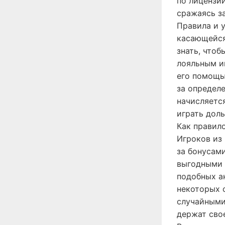
по лицензии
сражаясь за
Правила и 
касающейся
знать, что
лояльным и
его помощь
за определ
начисляется
играть доль
Как правило
Игроков из
за бонусами
выгодными 
подобных а
некоторых 
случайными
держат свое