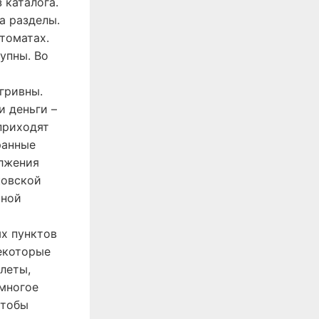
 каталога.
а разделы.
томатах.
тупны. Во
гривны.
 деньги –
приходят
ранные
олжения
ковской
ьной
ых пунктов
некоторые
леты,
многое
чтобы