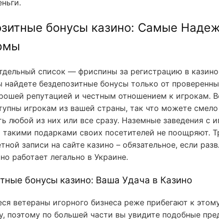
ньги.
озитные бонусы казино: Самые Наде
рмы
тдельный список — фриспины за регистрацию в казино.
ы найдете бездепозитные бонусы только от проверенны
орошей репутацией и честным отношением к игрокам. В
тупны игрокам из вашей страны, так что можете смело
ть любой из них или все сразу. Наземные заведения с 
 такими подарками своих посетителей не поощряют. Т
тной записи на сайте казино – обязательное, если раз
но работает легально в Украине.
тные бонусы казино: Ваша Удача в Казино
ся ветераны игорного бизнеса реже прибегают к этом
у, поэтому по большей части вы увидите подобные пре