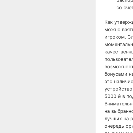
со сче
Как утверж
можно взят
игроком. С
моментальн
качественн
пользовате
возможност
бонусами на
это наличи
устройство 
5000 ₴ в по
Внимательн
на выбранно
лучших на р
очередь ор