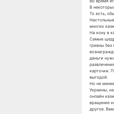
Во время иг
В некоторы
То есть, о
Настольные 
многих каз
На кону в к
Самые щедр
гривны без
вознагражд
деньги нужн
развлечени
карточки. 
выгодой.
Но не менее
Украины, н
онлайн каз
вращение к
другое. Ва