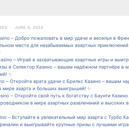
ZED
·
JUNE 4, 2024
asino – Добро пожаловать в мир удачи и веселья в Френ
льном месте для незабываемых азартных приключений
✨
Casino – Играй в захватывающие азартные игры и выиг
изы в Селектор Казино – вашем надёжном партнёре в м
ий! ✨
sino – Откройте врата удачи с Брилкс Казино – вашим 
в мире азарта и больших выигрышей! ✨
sino – Откройте свой путь к богатству с Баунти Казино
роводником в мире азартных развлечений и высоких 
ino – Вступайте в увлекательный мир азарта с Турбо Ка
реналин и выигрывайте крупные призы с лучшими игр