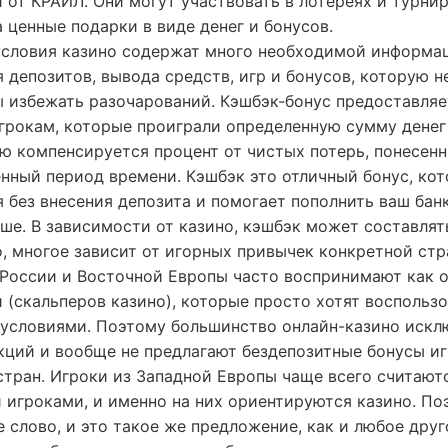
 от КРАИЛ. Они могут участвовать в лотереях и турнир
 ценные подарки в виде денег и бонусов.
условия казино содержат много необходимой информа
 депозитов, вывода средств, игр и бонусов, которую 
бы избежать разочарований. Кэшбэк-бонус предоставляе
грокам, которые проиграли определенную сумму денег 
ю компенсируется процент от чистых потерь, понесен
енный период времени. Кэшбэк это отличный бонус, ко
 без внесения депозита и помогает пополнить ваш бан
ше. В зависимости от казино, кэшбэк может составлят
, многое зависит от игорных привычек конкретной стр
 России и Восточной Европы часто воспринимают как 
 (скальперов казино), которые просто хотят воспольз
условиями. Поэтому большинство онлайн-казино искл
кций и вообще не предлагают бездепозитные бонусы и
стран. Игроки из Западной Европы чаще всего считают
 игроками, и именно на них ориентируются казино. По
 слово, и это такое же предложение, как и любое друг