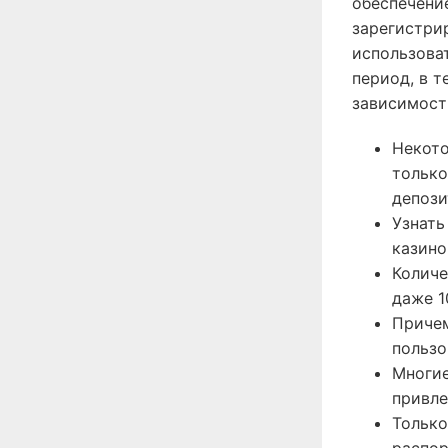
обеспечение
зарегистри
использова
период, в т
зависимости
Некото
только
депози
Узнать
казино
Количе
даже 1
Причем
пользо
Многие
привле
Только
распор