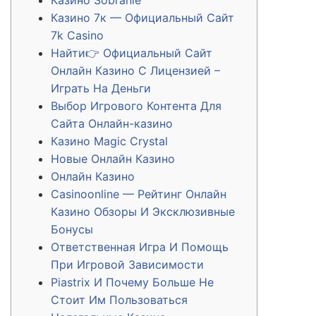
Казино 7к — Официальный Сайт
7k Casino
Найти👉 Официальный Сайт
Онлайн Казино С Лицензией –
Играть На Деньги
Выбор Игрового Контента Для
Сайта Онлайн-казино
Казино Magic Crystal
Новые Онлайн Казино
Онлайн Казино
Casinoonline — Pейтинг Онлайн
Казино Обзоры И Эксклюзивные
Бонусы
Ответственная Игра И Помощь
При Игровой Зависимости
Piastrix И Почему Больше Не
Стоит Им Пользоваться