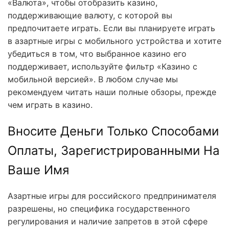
«Валюта», чтобы отобразить казино,
поддерживающие валюту, с которой вы
предпочитаете играть. Если вы планируете играть
в азартные игры с мобильного устройства и хотите
убедиться в том, что выбранное казино его
поддерживает, используйте фильтр «Казино с
мобильной версией». В любом случае мы
рекомендуем читать наши полные обзоры, прежде
чем играть в казино.
Вносите Деньги Только Способами
Оплаты, Зарегистрированными На
Ваше Имя
Азартные игры для российского предпринимателя
разрешены, но специфика государственного
регулирования и наличие запретов в этой сфере