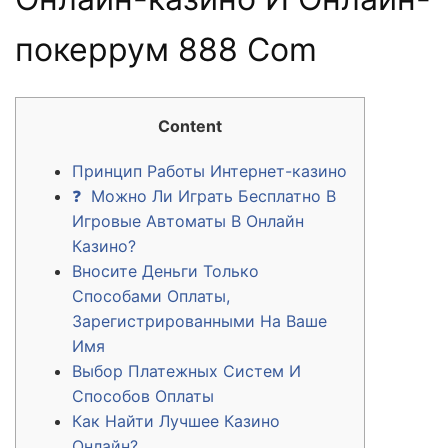
покеррум 888 Com
Content
Принцип Работы Интернет-казино
❓ Можно Ли Играть Бесплатно В
Игровые Автоматы В Онлайн
Казино?
Вносите Деньги Только
Способами Оплаты,
Зарегистрированными На Ваше
Имя
Выбор Платежных Систем И
Способов Оплаты
Как Найти Лучшее Казино
Онлайн?