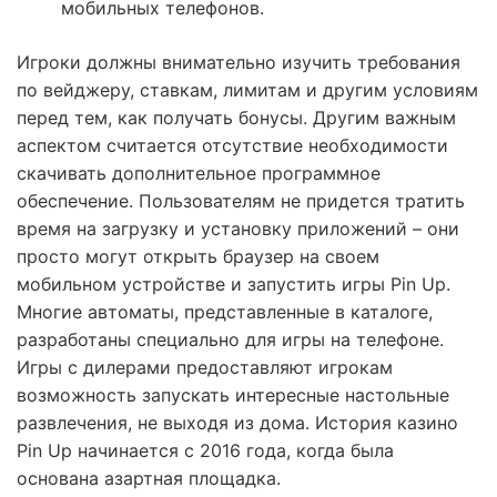
мобильных телефонов.
Игроки должны внимательно изучить требования
по вейджеру, ставкам, лимитам и другим условиям
перед тем, как получать бонусы. Другим важным
аспектом считается отсутствие необходимости
скачивать дополнительное программное
обеспечение. Пользователям не придется тратить
время на загрузку и установку приложений – они
просто могут открыть браузер на своем
мобильном устройстве и запустить игры Pin Up.
Многие автоматы, представленные в каталоге,
разработаны специально для игры на телефоне.
Игры с дилерами предоставляют игрокам
возможность запускать интересные настольные
развлечения, не выходя из дома. История казино
Pin Up начинается с 2016 года, когда была
основана азартная площадка.