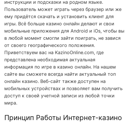
инструкции и подсказки на родном языке.
Пользователь может играть через браузер или же
ему придётся скачать и установить клиент для
игры. Всё больше казино онлайн делают и свои
мобильные приложения для Android и iOs, чтобы вы
в любой момент смогли зайти поиграть, не завися
от своего географического положения.
Приветствуем вас на KazinoOnline.com, где
представлена необходимая актуальная
информация по игре в казино онлайн. На нашем
сайте вы сможете всегда найти актуальный топ
онлайн казино. Веб-сайт также доступен на
мобильных устройствах и позволяет вам получить
доступ к своей учетной записи из любой точки
мира.
Принцип Работы Интернет-казино