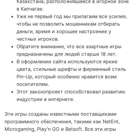
Казахстана, расположившееся в игорной зоне
в Капчагае.
Уже не первый год мы прилагаем все усилия,
чтобы не позволить мошенникам отбирать
деньги, время и хорошее настроение у
честных игроков.
Обратите внимание, что все азартные игры
предназначены для людей старше 18 лет.
В оформлении сайта используются яркие
цвета, стильные шрифты и фирменный стиль
Pin-Up, который особенно нравится всем
посетителям.
Этот законопроект способствовал развитию
индустрии в интернете.
Эти игры созданы известными поставщиками
программного обеспечения, такими как NetEnt,
Microgaming, Play’n GO и Betsoft. Все эти игры