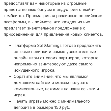
предоставят вам некоторые из огромные
приветственные бонусы в индустрии онлайн-
гемблинга. Просматривая различные российские
платформы, вы поймете, что каждая из них
предлагает значительное предложение о
присоединении для привлечения новых клиентов.
Платформа SoftGamings готова предложить
сетевые новинки и самые увлекательные
онлайн-игры от своих партнеров, которые
непременно заинтересуют даже самого
искушенного игрока.
Обратите внимание, что мы являемся
домашним сайтом и можем получать
комиссионные, нажимая на наши ссылки и
играя.
Начать играть можно с минимального
депозита в размере 150 руб.