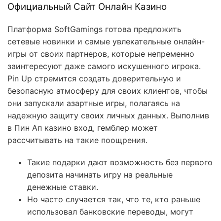
Официальный Сайт Онлайн Казино
Платформа SoftGamings готова предложить
сетевые новинки и самые увлекательные онлайн-
игры от своих партнеров, которые непременно
заинтересуют даже самого искушенного игрока.
Pin Up стремится создать доверительную и
безопасную атмосферу для своих клиентов, чтобы
они запускали азартные игры, полагаясь на
надежную защиту своих личных данных. Выполнив
в Пин Ап казино вход, гемблер может
рассчитывать на такие поощрения.
Такие подарки дают возможность без первого
депозита начинать игру на реальные
денежные ставки.
Но часто случается так, что те, кто раньше
использовал банковские переводы, могут