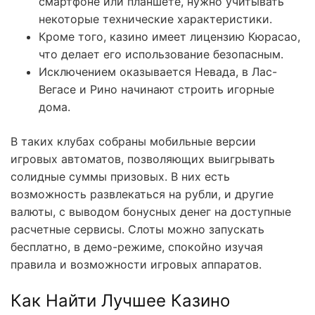
смартфоне или планшете, нужно учитывать
некоторые технические характеристики.
Кроме того, казино имеет лицензию Кюрасао,
что делает его использование безопасным.
Исключением оказывается Невада, в Лас-
Вегасе и Рино начинают строить игорные
дома.
В таких клубах собраны мобильные версии
игровых автоматов, позволяющих выигрывать
солидные суммы призовых. В них есть
возможность развлекаться на рубли, и другие
валюты, с выводом бонусных денег на доступные
расчетные сервисы. Слоты можно запускать
бесплатно, в демо-режиме, спокойно изучая
правила и возможности игровых аппаратов.
Как Найти Лучшее Казино