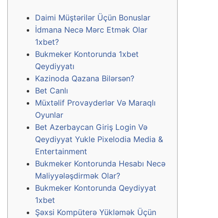
Daimi Müştərilər Üçün Bonuslar
İdmana Necə Mərc Etmək Olar
1xbet?
Bukmeker Kontorunda 1xbet
Qeydiyyatı
Kazinoda Qazana Bilərsən?
Bet Canlı
Müxtəlif Provayderlər Və Maraqlı
Oyunlar
Bet Azerbaycan Giriş Login Və
Qeydiyyat Yukle Pixelodia Media &
Entertainment
Bukmeker Kontorunda Hesabı Necə
Maliyyələşdirmək Olar?
Bukmeker Kontorunda Qeydiyyat
1xbet
Şəxsi Kompüterə Yükləmək Üçün