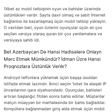
1Xbet az mobil tətbiqinin oyun və bahislər üzərində
üstünlükləri vardır. Sayta daxil olmaq və sabit İnternet
bağlantısı ilə bazarlaşmaq üçün mobil tətbiqi yükləyin.
O vaxtdan bəri, oyun özlərini oyunçular üçün ən çox
seçilən versiya olaraq quran bir çox yeniləmələrə və
versiyaya sahib idi.
Bet Azerbaycan Də Hansi Hadi̇sələrə Onlayn
Mərc Etmək Mümkündür? İdman Üzrə Hansi
Proqnozlara Üstünlük Veri̇li̇r?
Androyd telfonlara yükləmək üçün başqa üsuldan
istifadə etmək lazımdır. İkinci seçim 1xbet ilə əlaqəli IP
ünvanlarının qara siyahısındadır. Oyunçular, bahisləri
artıran başlanğıc fitdən sonra bahis edirlər. Müştərilər
matçın müəyyən bir mərhələsində bir bahis bağladılar.
Kompüterə bağlanmadan giriş əldə etmək üçün mobil