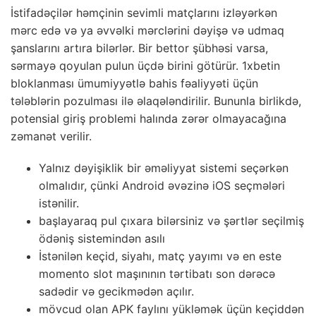
İstifadəçilər həmçinin sevimli matçlarını izləyərkən
mərc edə və ya əvvəlki mərclərini dəyişə və udmaq
şanslarını artıra bilərlər. Bir bettor şübhəsi varsa,
sərmayə qoyulan pulun üçdə birini götürür. 1xbetin
bloklanması ümumiyyətlə bahis fəaliyyəti üçün
tələblərin pozulması ilə əlaqələndirilir. Bununla birlikdə,
potensial giriş problemi halında zərər olmayacağına
zəmanət verilir.
Yalnız dəyişiklik bir əməliyyat sistemi seçərkən
olmalıdır, çünki Android əvəzinə iOS seçmələri
istənilir.
başlayaraq pul çıxara bilərsiniz və şərtlər seçilmiş
ödəniş sistemindən asılı
İstənilən keçid, siyahı, matç yayımı və en este
momento slot maşınının tərtibatı son dərəcə
sadədir və gecikmədən açılır.
mövcud olan APK faylını yükləmək üçün keçiddən