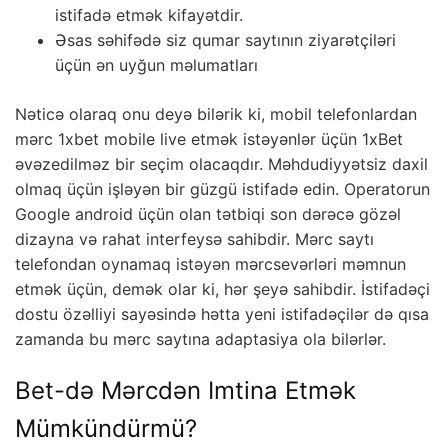
istifadə etmək kifayətdir.
Əsas səhifədə siz qumar saytının ziyarətçiləri
üçün ən uyğun məlumatları
Nəticə olaraq onu deyə bilərik ki, mobil telefonlardan
mərc 1xbet mobile live etmək istəyənlər üçün 1xBet
əvəzedilməz bir seçim olacaqdır. Məhdudiyyətsiz daxil
olmaq üçün işləyən bir güzgü istifadə edin. Operatorun
Google android üçün olan tətbiqi son dərəcə gözəl
dizayna və rahat interfeysə sahibdir. Mərc saytı
telefondan oynamaq istəyən mərcsevərləri məmnun
etmək üçün, demək olar ki, hər şeyə sahibdir. İstifadəçi
dostu özəlliyi sayəsində hətta yeni istifadəçilər də qısa
zamanda bu mərc saytına adaptasiya ola bilərlər.
Bet-də Mərcdən Imtina Etmək
Mümkündürmü?