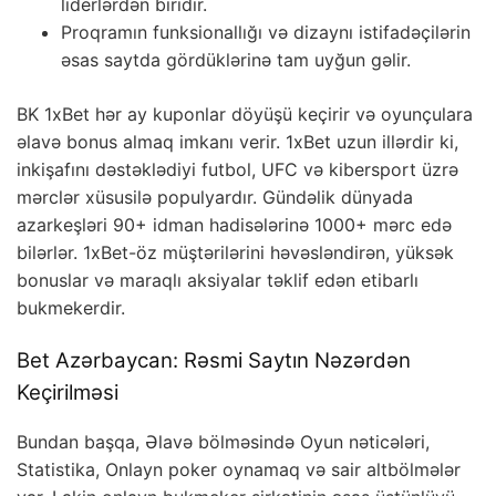
liderlərdən biridir.
Proqramın funksionallığı və dizaynı istifadəçilərin
əsas saytda gördüklərinə tam uyğun gəlir.
BK 1xBet hər ay kuponlar döyüşü keçirir və oyunçulara
əlavə bonus almaq imkanı verir. 1xBet uzun illərdir ki,
inkişafını dəstəklədiyi futbol, UFC və kibersport üzrə
mərclər xüsusilə populyardır. Gündəlik dünyada
azarkeşləri 90+ idman hadisələrinə 1000+ mərc edə
bilərlər. 1xBet-öz müştərilərini həvəsləndirən, yüksək
bonuslar və maraqlı aksiyalar təklif edən etibarlı
bukmekerdir.
Bet Azərbaycan: Rəsmi Saytın Nəzərdən
Keçirilməsi
Bundan başqa, Əlavə bölməsində Oyun nəticələri,
Statistika, Onlayn poker oynamaq və sair altbölmələr