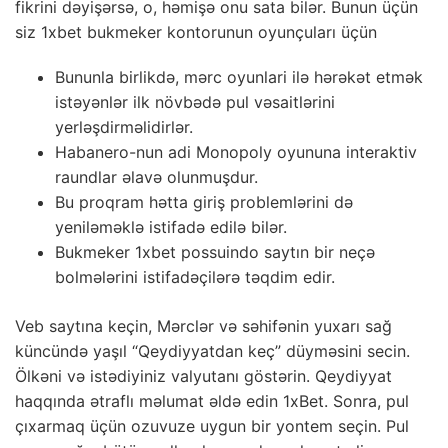
fikrini dəyişərsə, o, həmişə onu sata bilər. Bunun üçün
siz 1xbet bukmeker kontorunun oyunçuları üçün
Bununla birlikdə, mərc oyunlari ilə hərəkət etmək
istəyənlər ilk növbədə pul vəsaitlərini
yerləşdirməlidirlər.
Habanero-nun adi Monopoly oyununa interaktiv
raundlar əlavə olunmuşdur.
Bu proqram hətta giriş problemlərini də
yeniləməklə istifadə edilə bilər.
Bukmeker 1xbet possuindo saytın bir neçə
bolmələrini istifadəçilərə təqdim edir.
Veb saytına keçin, Mərclər və səhifənin yuxarı sağ
küncündə yaşıl “Qeydiyyatdan keç” düyməsini secin.
Ölkəni və istədiyiniz valyutanı göstərin. Qeydiyyat
haqqında ətraflı məlumat əldə edin 1xBet. Sonra, pul
çıxarmaq üçün ozuvuze uygun bir yontem seçin. Pul