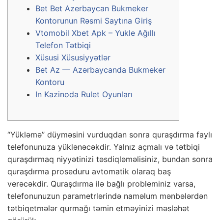
Bet Bet Azerbaycan Bukmeker
Kontorunun Rəsmi Saytına Giriş
Vtomobil Xbet Apk – Yukle Ağıllı
Telefon Tətbiqi
Xüsusi Xüsusiyyətlər
Bet Az — Azərbaycanda Bukmeker
Kontoru
In Kazinoda Rulet Oyunları
“Yükləmə” düyməsini vurduqdan sonra quraşdırma faylı
telefonunuza yüklənəcəkdir. Yalnız açmalı və tətbiqi
quraşdırmaq niyyətinizi təsdiqləməlisiniz, bundan sonra
quraşdırma proseduru avtomatik olaraq baş
verəcəkdir. Quraşdırma ilə bağlı probleminiz varsa,
telefonunuzun parametrlərində naməlum mənbələrdən
tətbiqetmələr qurmağı təmin etməyinizi məsləhət