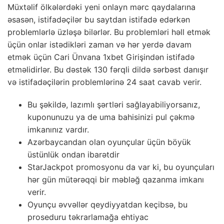
Müxtəlif ölkələrdəki yeni onlayn mərc qaydalarına
əsasən, istifadəçilər bu saytdan istifadə edərkən
problemlərlə üzləşə bilərlər. Bu problemləri həll etmək
üçün onlar istədikləri zaman və hər yerdə davam
etmək üçün Cari Ünvana 1xbet Girişindən istifadə
etməlidirlər. Bu dəstək 130 fərqli dildə sərbəst danışır
və istifadəçilərin problemlərinə 24 saat cavab verir.
Bu şəkildə, lazımlı şərtləri sağlayabiliyorsanız,
kuponunuzu ya de uma bahisinizi pul çəkmə
imkanınız vardır.
Azərbaycandan olan oyunçular üçün böyük
üstünlük ondan ibarətdir
StarJackpot promosyonu da var ki, bu oyunçuları
hər gün mütərəqqi bir məbləğ qazanma imkanı
verir.
Oyunçu əvvəllər qeydiyyatdan keçibsə, bu
proseduru təkrarlamağa ehtiyac