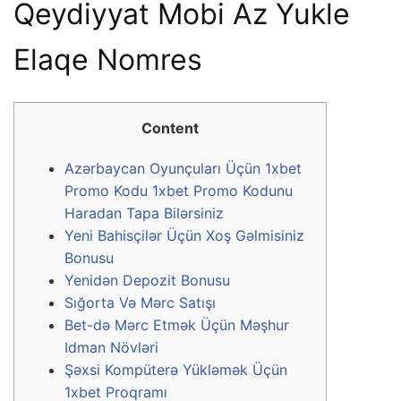
Qeydiyyat Mobi Az Yukle
Elaqe Nomres
Content
Azərbaycan Oyunçuları Üçün 1xbet
Promo Kodu 1xbet Promo Kodunu
Haradan Tapa Bilərsiniz
Yeni Bahisçilər Üçün Xoş Gəlmisiniz
Bonusu
Yenidən Depozit Bonusu
Sığorta Və Mərc Satışı
Bet-də Mərc Etmək Üçün Məşhur
Idman Növləri
Şəxsi Kompüterə Yükləmək Üçün
1xbet Proqramı