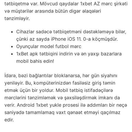
tətbiqetmə var. Mövcud qaydalar 1xbet AZ mərc şirkəti
və müştərilər arasında bütün digər əlaqələri
tənzimləyir.
Cihazlar sadəcə tətbiqetməni dəstəkləməyə bilər,
çünki az sayda iPhone iOS 11. 0-a köçmüşdür.
Oyunçular model futbol mərc
1xBet apk tətbiqini indirin və ən yaxşı bazarlara
mobil bahis edin!
İdarə, bəzi bağlantılar bloklanarsa, hər gün siyahını
yeniləyir. Bu, kompüterinizdən fasiləsiz giriş təmin
etmək üçün bir yoldur. Mobil tətbiq istifadəçilərə
mərclərini tənzimləmək və şəxsiləşdirmək imkanı da
verir. Android 1xbet yukle prosesi ilə addımları bir neçə
saniyədə tamamlamaq vaxt qənaət etməyi qaçılmaz
edir.