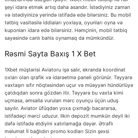
şeyi idarə etmək artıq daha asandır. İstədiyiniz zaman
və istədiyinizə yerində istifadə edə bilərsiniz. Bu mobil
tətbiq vasitəsilə iddiaları yoxlaya, oyunları oyna və
kuponları idarə edə bilərsiniz. Həmçinin, mobil tətbiq
sayəsində canlı bahis oynamaq da mümkündür.
Rəsmi Sayta Baxış 1 X Bet
1Xbet müştərisi Aviatoru işə salır, ekranda koordinat
oxları olan qrafik və idarəetmə paneli görünür. Təyyarə
vaxtaşırı sıfır nöqtəsindən uçur və müəyyən hündürlüyə
çatdıqdan sonra gözdən itir. Təyyarə bu vaxta kimi
uçmasa, əmsalla vurulan mərc oyunçu üçün uduş
sayılır. Aviator üfüqdən yoxa çıxmağı bacararsa,
istifadəçi mərci uduzur. Ilkin depozit mumkün deyil iki
dəfə istifadə etdiyini xatırlamağa dəyər. Ətraflı
məlumat İl bağlıdırı promo kodları Sizin şexsi