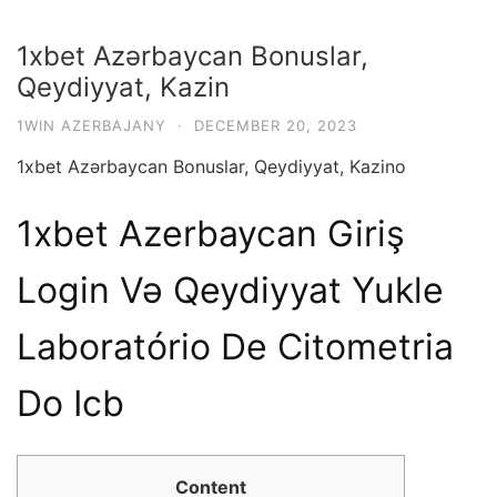
1xbet Azərbaycan Bonuslar,
Qeydiyyat, Kazin
1WIN AZERBAJANY
·
DECEMBER 20, 2023
1xbet Azərbaycan Bonuslar, Qeydiyyat, Kazino
1xbet Azerbaycan Giriş
Login Və Qeydiyyat Yukle
Laboratório De Citometria
Do Icb
Content