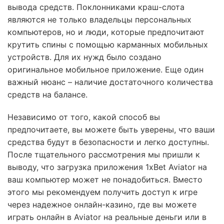
вывода средств. Поклонниками краш-слота
являются не только владельцы персональных
компьютеров, но и люди, которые предпочитают
крутить спины с помощью карманных мобильных
устройств. Для их нужд было создано
оригинальное мобильное приложение. Еще один
важный нюанс – наличие достаточного количества
средств на балансе.
Независимо от того, какой способ вы
предпочитаете, вы можете быть уверены, что ваши
средства будут в безопасности и легко доступны.
После тщательного рассмотрения мы пришли к
выводу, что загрузка приложения 1xBet Aviator на
ваш компьютер может не понадобиться. Вместо
этого мы рекомендуем получить доступ к игре
через надежное онлайн-казино, где вы можете
играть онлайн в Aviator на реальные деньги или в