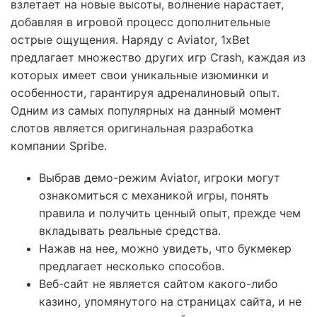
взлетает на новые высоты, волнение нарастает,
добавляя в игровой процесс дополнительные
острые ощущения. Наряду с Aviator, 1xBet
предлагает множество других игр Crash, каждая из
которых имеет свои уникальные изюминки и
особенности, гарантируя адреналиновый опыт.
Одним из самых популярных на данный момент
слотов является оригинальная разработка
компании Spribe.
Выбрав демо-режим Aviator, игроки могут
ознакомиться с механикой игры, понять
правила и получить ценный опыт, прежде чем
вкладывать реальные средства.
Нажав на нее, можно увидеть, что букмекер
предлагает несколько способов.
Веб-сайт не является сайтом какого-либо
казино, упомянутого на страницах сайта, и не