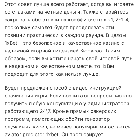
Этот совет лучше всего работает, когда вы играете
со ставками на четные деньги. Также старайтесь
закрывать обе ставки на коэффициентах x1, 2-1, 4,
поскольку самолет будет преодолевать эти
позиции практически в каждом раунде. В целом
1xBet – это безопасное и качественное казино с
надежной игорной лицензией Кюрасао. Таким
образом, если вы хотите начать свой игровой путь
в надежном и качественном месте, то 1xBet
подходит для этого как нельзя лучше.
Будет предложен способ с видео инструкцией
скачивания игры. Если возникают вопросы, можно
получить любую консультацию у администратора
работающего 24\7. Кроме прямых хакерских
программ, помогающих обойти генератор
случайных чисел, не менее популярными остается
aviator predictor 1xbet. Он прогнозирует