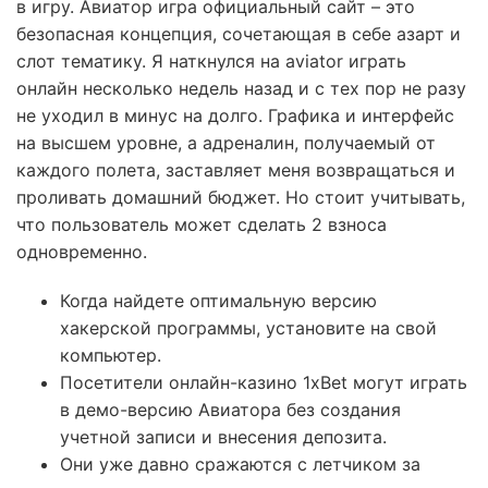
в игру. Авиатор игра официальный сайт – это
безопасная концепция, сочетающая в себе азарт и
слот тематику. Я наткнулся на aviator играть
онлайн несколько недель назад и с тех пор не разу
не уходил в минус на долго. Графика и интерфейс
на высшем уровне, а адреналин, получаемый от
каждого полета, заставляет меня возвращаться и
проливать домашний бюджет. Но стоит учитывать,
что пользователь может сделать 2 взноса
одновременно.
Когда найдете оптимальную версию
хакерской программы, установите на свой
компьютер.
Посетители онлайн-казино 1xBet могут играть
в демо-версию Авиатора без создания
учетной записи и внесения депозита.
Они уже давно сражаются с летчиком за