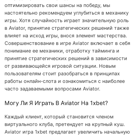
оптимизировать свои шансы на победу, мы
настоятельно рекомендуем углубиться в механику
игры. Хотя случайность играет значительную роль
в Aviator, принятие стратегических решений также
влияет на исход игры, внося элемент мастерства.
Совершенствование в игре Aviator включает в себя
понимание ее механики, отработку тайминга и
принятие стратегических решений в зависимости
от развивающейся игровой ситуации. Новым
пользователям стоит разобраться в принципах
работы онлайн-слота и ознакомиться с наиболее
часто задаваемыми вопросами Aviator.
Могу Ли Я Играть В Aviator На 1xbet?
Каждый клиент, который становится членом
виртуального клуба, претендует на крупный куш.
Aviator игра 1xbet предлагает увеличить начальную