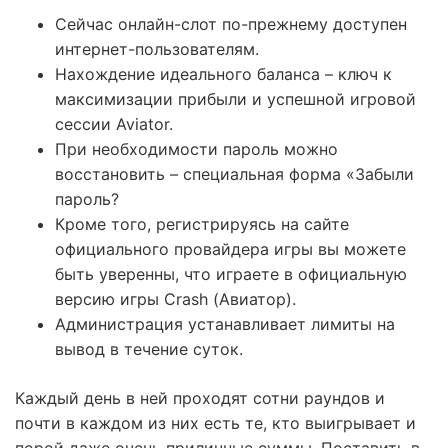
Сейчас онлайн-слот по-прежнему доступен
интернет-пользователям.
Нахождение идеального баланса – ключ к
максимизации прибыли и успешной игровой
сессии Aviator.
При необходимости пароль можно
восстановить – специальная форма «Забыли
пароль?
Кроме того, регистрируясь на сайте
официального провайдера игры вы можете
быть уверенны, что играете в официальную
версию игры Crash (Авиатор).
Администрация устанавливает лимиты на
вывод в течение суток.
Каждый день в ней проходят сотни раундов и
почти в каждом из них есть те, кто выигрывает и
порой даже очень приличные суммы. Поставить в