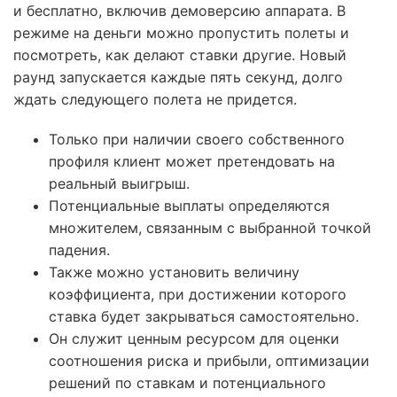
и бесплатно, включив демоверсию аппарата. В
режиме на деньги можно пропустить полеты и
посмотреть, как делают ставки другие. Новый
раунд запускается каждые пять секунд, долго
ждать следующего полета не придется.
Только при наличии своего собственного
профиля клиент может претендовать на
реальный выигрыш.
Потенциальные выплаты определяются
множителем, связанным с выбранной точкой
падения.
Также можно установить величину
коэффициента, при достижении которого
ставка будет закрываться самостоятельно.
Он служит ценным ресурсом для оценки
соотношения риска и прибыли, оптимизации
решений по ставкам и потенциального