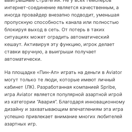
интернет-соединение является качественным, а
иногда провайдер внезапно подводит, уменьшая
пропускную способность канала или полностью
блокируя выход в сеть. От потерь в таких
ситуациях может оградить автоматический
кешаут. Активируя эту функцию, игрок делает
ставки вручную, а выигрыши получает
автоматически.
На площадке «Пин-Ап» играть на деньги в Aviator
могут только те люди, которые имеют личный
кабинет (ЛК). Разработанная компанией Spribe,
игра Aviator является популярной азартной игрой
из категории “Авария”. Благодаря инновационному
дизайну и захватывающим впечатлениям эта игра
успешно привлекает внимание многих любителей
азартных игр.