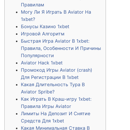
Правилам
Могу Ли Я Играть В Aviator На
1xbet?
Бонусы Казино 1xbet
Игровой Алгоритм
Быстрая Игра Aviator В 1xbet:
Правила, Особенности И Причины
Популярности
Aviator Hack 1xbet
Промокод Игры Aviator (crash)
Для Регистрации В 1xbet
Какая Длительность Тура В
Aviator Spribe?
Как Играть В Краш-игру 1xbet:
Правила Игры Aviator
Лимиты На Депозит И Снятие
Средств Для 1xbet
Какая Минимальная Ставка В