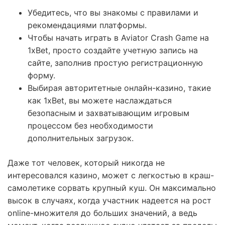
Убедитесь, что вы знакомы с правилами и
рекомендациями платформы.
Чтобы начать играть в Aviator Crash Game на
1xBet, просто создайте учетную запись на
сайте, заполнив простую регистрационную
форму.
Выбирая авторитетные онлайн-казино, такие
как 1xBet, вы можете наслаждаться
безопасным и захватывающим игровым
процессом без необходимости
дополнительных загрузок.
Даже тот человек, который никогда не
интересовался казино, может с легкостью в краш-
самолетике сорвать крупный куш. Он максимально
высок в случаях, когда участник надеется на рост
online-множителя до больших значений, а ведь