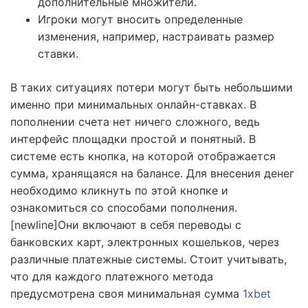
дополнительные множители.
Игроки могут вносить определенные
изменения, например, настраивать размер
ставки.
В таких ситуациях потери могут быть небольшими
именно при минимальных онлайн-ставках. В
пополнении счета нет ничего сложного, ведь
интерфейс площадки простой и понятный. В
системе есть кнопка, на которой отображается
сумма, хранящаяся на балансе. Для внесения денег
необходимо кликнуть по этой кнопке и
ознакомиться со способами пополнения.
[newline]Они включают в себя переводы с
банковских карт, электронных кошельков, через
различные платежные системы. Стоит учитывать,
что для каждого платежного метода
предусмотрена своя минимальная сумма
1xbet