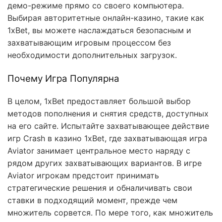
демо-режиме прямо со своего компьютера.
Выбирая авторитетные онлайн-казино, такие как
1xBet, вы можете наслаждаться безопасным и
захватывающим игровым процессом без
необходимости дополнительных загрузок.
Почему Игра Популярна
В целом, 1xBet предоставляет большой выбор
методов пополнения и снятия средств, доступных
на его сайте. Испытайте захватывающее действие
игр Crash в казино 1xBet, где захватывающая игра
Aviator занимает центральное место наряду с
рядом других захватывающих вариантов. В игре
Aviator игрокам предстоит принимать
стратегические решения и обналичивать свои
ставки в подходящий момент, прежде чем
множитель сорвется. По мере того, как множитель