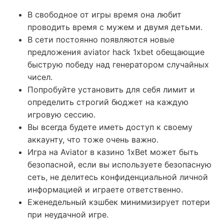
В свободное от игры время она любит
проводить время с мужем и двумя детьми.
В сети постоянно появляются новые
предложения aviator hack 1xbet обещающие
быструю победу над генератором случайных
чисел.
Попробуйте установить для себя лимит и
определить строгий бюджет на каждую
игровую сессию.
Вы всегда будете иметь доступ к своему
аккаунту, что тоже очень важно.
Игра на Aviator в казино 1xBet может быть
безопасной, если вы используете безопасную
сеть, не делитесь конфиденциальной личной
информацией и играете ответственно.
Еженедельный кэшбек минимизирует потери
при неудачной игре.