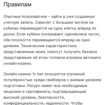
Правилам
Опытные пользователи – зайти в уже созданную
учетную запись. Самолет с большим числом на
кубиках перемещается на одну клетку вперед по
доске. Если кубики показывают одинаковое число,
обе плоскости перемещаются вперед на одно
деление. Технические характеристики,
представленные ниже, помогут получить базовое
представление об этом топовом игровом автомате
онлайн-казино.
Онлайн казино 1x bet пользуется огромной
популярностью среди гемблеров с разным уровнем
подготовки. Ресурс имеет все необходимые
лицензии и сертификаты, подтверждающие
высокий уровень, безопасности,
конфиденциальности, надежности. Чтобы