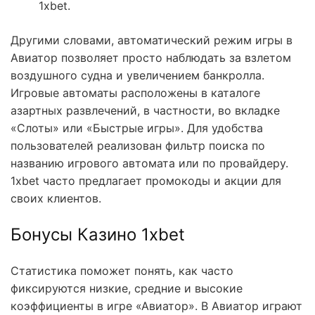
1xbet.
Другими словами, автоматический режим игры в
Авиатор позволяет просто наблюдать за взлетом
воздушного судна и увеличением банкролла.
Игровые автоматы расположены в каталоге
азартных развлечений, в частности, во вкладке
«Слоты» или «Быстрые игры». Для удобства
пользователей реализован фильтр поиска по
названию игрового автомата или по провайдеру.
1xbet часто предлагает промокоды и акции для
своих клиентов.
Бонусы Казино 1xbet
Статистика поможет понять, как часто
фиксируются низкие, средние и высокие
коэффициенты в игре «Авиатор». В Авиатор играют