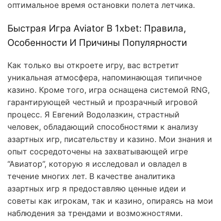
оптимальное время остановки полета летчика.
Быстрая Игра Aviator В 1xbet: Правила,
Особенности И Причины Популярности
Как только вы откроете игру, вас встретит
уникальная атмосфера, напоминающая типичное
казино. Кроме того, игра оснащена системой RNG,
гарантирующей честный и прозрачный игровой
процесс. Я Евгений Водолазкин, страстный
человек, обладающий способностями к анализу
азартных игр, писательству и казино. Мои знания и
опыт сосредоточены на захватывающей игре
“Авиатор”, которую я исследовал и овладел в
течение многих лет. В качестве аналитика
азартных игр я предоставляю ценные идеи и
советы как игрокам, так и казино, опираясь на мои
наблюдения за трендами и возможностями.