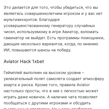
Это делается для того, чтобы убедиться, что вы
являетесь совершеннолетним игроком и у вас нет
мультиаккаунтов. Благодаря
усовершенствованному генератору случайных
чисел, используемому в игре Авиатор, взломать
гаминатор не выйдет. Есть программы помощники,
дающие несколько вариантов, когда, по мнению
ИИ, повышаются шансы на победу.
Aviator Hack 1xbet
Геймплей выполнен на высоком уровне –
увлекательный полет самолета создает атмосферу
азарта и риска. Кроме того, правила Aviator
настолько просты, что в нее с легкостью может
играть даже новичок. А наличие чата позволяет
пообщаться с другими игроками и обсудить
выигрышные стратегии. Не у всех гемблеров