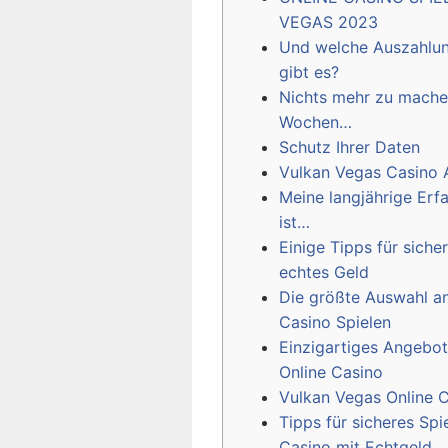
VEGAS 2023
Und welche Auszahlu
gibt es?
Nichts mehr zu machen
Wochen…
Schutz Ihrer Daten
Vulkan Vegas Casino 
Meine langjährige Erf
ist…
Einige Tipps für siche
echtes Geld
Die größte Auswahl an
Casino Spielen
Einzigartiges Angebot
Online Casino
Vulkan Vegas Online C
Tipps für sicheres Spi
Casino mit Echtgeld