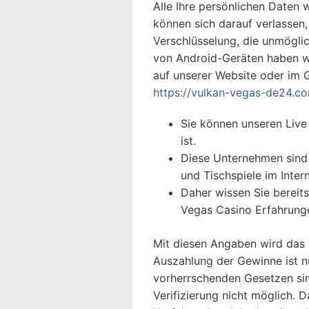
Alle Ihre persönlichen Daten 
können sich darauf verlassen,
Verschlüsselung, die unmögli
von Android-Geräten haben wi
auf unserer Website oder im 
https://vulkan-vegas-de24.c
Sie können unseren Live
ist.
Diese Unternehmen sind 
und Tischspiele im Inter
Daher wissen Sie bereit
Vegas Casino Erfahrun
Mit diesen Angaben wird das B
Auszahlung der Gewinne ist n
vorherrschenden Gesetzen si
Verifizierung nicht möglich. D