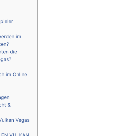
pieler
werden im
ten?
ten die
egas?
ch im Online
ngen
cht &
 Vulkan Vegas
ELEN VULKAN