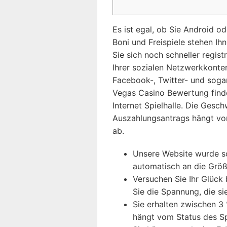
Es ist egal, ob Sie Android o
Boni und Freispiele stehen Ih
Sie sich noch schneller regis
Ihrer sozialen Netzwerkkonte
Facebook-, Twitter- und soga
Vegas Casino Bewertung finde
Internet Spielhalle. Die Gesch
Auszahlungsantrags hängt vo
ab.
Unsere Website wurde so
automatisch an die Größ
Versuchen Sie Ihr Glück 
Sie die Spannung, die sie
Sie erhalten zwischen 3
hängt vom Status des S