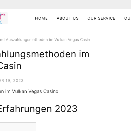
HOME
ABOUT US
OUR SERVICE
OU
und Auszahlungsmethoden im Vulkan Vegas Casin
ahlungsmethoden im
Casin
R 19, 2023
n im Vulkan Vegas Casino
Erfahrungen 2023