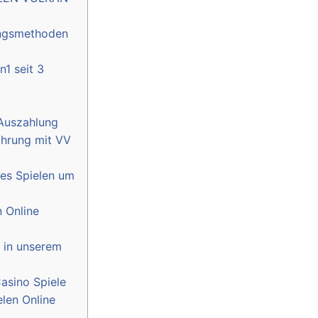
ngsmethoden
1 seit 3
Auszahlung
ahrung mit VV
res Spielen um
 Online
 in unserem
asino Spiele
elen Online