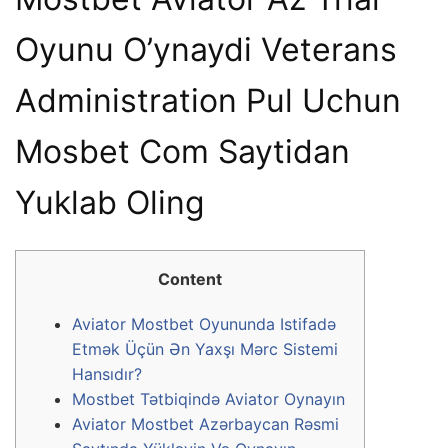
Oyunu O’ynaydi Veterans
Administration Pul Uchun
Mosbet Com Saytidan
Yuklab Oling
Content
Aviator Mostbet Oyununda Istifadə
Etmək Üçün Ən Yaxşı Mərc Sistemi
Hansıdır?
Mostbet Tətbiqində Aviator Oynayın
Aviator Mostbet Azərbaycan Rəsmi