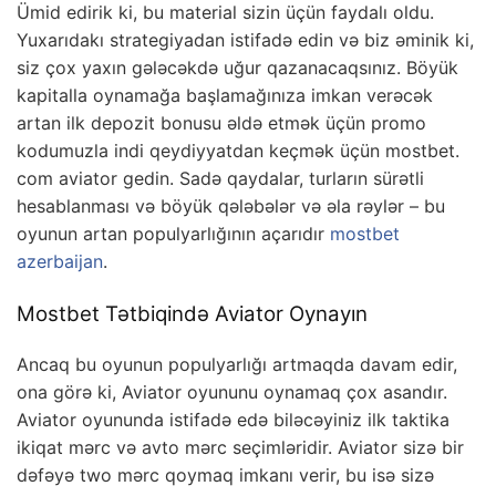
Ümid edirik ki, bu material sizin üçün faydalı oldu.
Yuxarıdakı strategiyadan istifadə edin və biz əminik ki,
siz çox yaxın gələcəkdə uğur qazanacaqsınız. Böyük
kapitalla oynamağa başlamağınıza imkan verəcək
artan ilk depozit bonusu əldə etmək üçün promo
kodumuzla indi qeydiyyatdan keçmək üçün mostbet.
com aviator gedin. Sadə qaydalar, turların sürətli
hesablanması və böyük qələbələr və əla rəylər – bu
oyunun artan populyarlığının açarıdır
mostbet
azerbaijan
.
Mostbet Tətbiqində Aviator Oynayın
Ancaq bu oyunun populyarlığı artmaqda davam edir,
ona görə ki, Aviator oyununu oynamaq çox asandır.
Aviator oyununda istifadə edə biləcəyiniz ilk taktika
ikiqat mərc və avto mərc seçimləridir. Aviator sizə bir
dəfəyə two mərc qoymaq imkanı verir, bu isə sizə