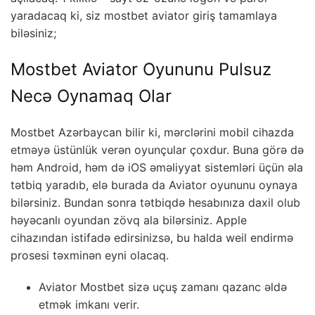
yaradacaq ki, siz mostbet aviator giriş tamamlaya
biləsiniz;
Mostbet Aviator Oyununu Pulsuz
Necə Oynamaq Olar
Mostbet Azərbaycan bilir ki, mərclərini mobil cihazda
etməyə üstünlük verən oyunçular çoxdur. Buna görə də
həm Android, həm də iOS əməliyyat sistemləri üçün əla
tətbiq yaradıb, elə burada da Aviator oyununu oynaya
bilərsiniz. Bundan sonra tətbiqdə hesabınıza daxil olub
həyəcanlı oyundan zövq ala bilərsiniz. Apple
cihazından istifadə edirsinizsə, bu halda weil endirmə
prosesi təxminən eyni olacaq.
Aviator Mostbet sizə uçuş zamanı qazanc əldə
etmək imkanı verir.