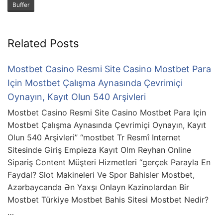
Buffer
Related Posts
Mostbet Casino Resmi Site Casino Mostbet Para
Için Mostbet Çalışma Aynasında Çevrimiçi
Oynayın, Kayıt Olun 540 Arşivleri
Mostbet Casino Resmi Site Casino Mostbet Para Için
Mostbet Çalışma Aynasında Çevrimiçi Oynayın, Kayıt
Olun 540 Arşivleri” “mostbet Tr Resmî Internet
Sitesinde Giriş Empieza Kayıt Olm Reyhan Online
Sipariş Content Müşteri Hizmetleri “gerçek Parayla En
Faydal? Slot Makineleri Ve Spor Bahisler Mostbet,
Azərbaycanda Ən Yaxşı Onlayn Kazinolardan Bir
Mostbet Türkiye Mostbet Bahis Sitesi Mostbet Nedir?
…