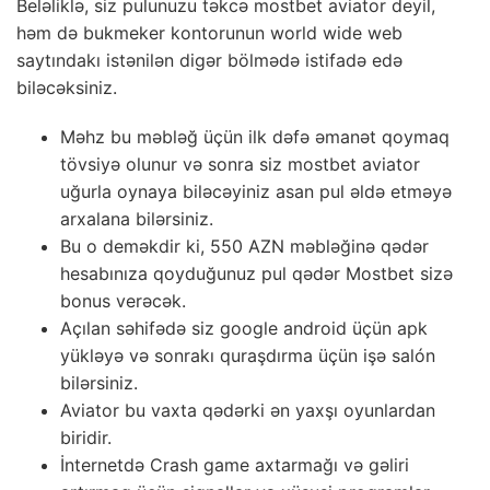
Beləliklə, siz pulunuzu təkcə mostbet aviator deyil,
həm də bukmeker kontorunun world wide web
saytındakı istənilən digər bölmədə istifadə edə
biləcəksiniz.
Məhz bu məbləğ üçün ilk dəfə əmanət qoymaq
tövsiyə olunur və sonra siz mostbet aviator
uğurla oynaya biləcəyiniz asan pul əldə etməyə
arxalana bilərsiniz.
Bu o deməkdir ki, 550 AZN məbləğinə qədər
hesabınıza qoyduğunuz pul qədər Mostbet sizə
bonus verəcək.
Açılan səhifədə siz google android üçün apk
yükləyə və sonrakı quraşdırma üçün işə salón
bilərsiniz.
Aviator bu vaxta qədərki ən yaxşı oyunlardan
biridir.
İnternetdə Crash game axtarmağı və gəliri