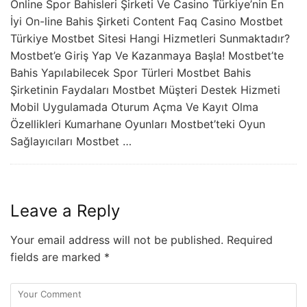
Online Spor Bahisleri Şirketi Ve Casino Türkiye’nin En
İyi On-line Bahis Şirketi Content Faq Casino Mostbet
Türkiye Mostbet Sitesi Hangi Hizmetleri Sunmaktadır?
Mostbet’e Giriş Yap Ve Kazanmaya Başla! Mostbet’te
Bahis Yapılabilecek Spor Türleri Mostbet Bahis
Şirketinin Faydaları Mostbet Müşteri Destek Hizmeti
Mobil Uygulamada Oturum Açma Ve Kayıt Olma
Özellikleri Kumarhane Oyunları Mostbet’teki Oyun
Sağlayıcıları Mostbet …
Leave a Reply
Your email address will not be published.
Required
fields are marked
*