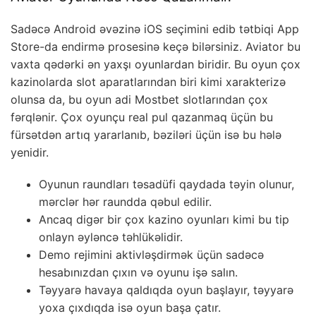
Sadəcə Android əvəzinə iOS seçimini edib tətbiqi App
Store-da endirmə prosesinə keçə bilərsiniz. Aviator bu
vaxta qədərki ən yaxşı oyunlardan biridir. Bu oyun çox
kazinolarda slot aparatlarından biri kimi xarakterizə
olunsa da, bu oyun adi Mostbet slotlarından çox
fərqlənir. Çox oyunçu real pul qazanmaq üçün bu
fürsətdən artıq yararlanıb, bəziləri üçün isə bu hələ
yenidir.
Oyunun raundları təsadüfi qaydada təyin olunur,
mərclər hər raundda qəbul edilir.
Ancaq digər bir çox kazino oyunları kimi bu tip
onlayn əyləncə təhlükəlidir.
Demo rejimini aktivləşdirmək üçün sadəcə
hesabınızdan çıxın və oyunu işə salın.
Təyyarə havaya qaldıqda oyun başlayır, təyyarə
yoxa çıxdıqda isə oyun başa çatır.