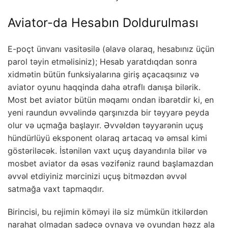
Aviator-da Hesabın Doldurulması
E-poçt ünvanı vasitəsilə (əlavə olaraq, hesabınız üçün
parol təyin etməlisiniz); Hesab yaratdıqdan sonra
xidmətin bütün funksiyalarına giriş açacaqsınız və
aviator oyunu haqqinda daha ətraflı danışa bilərik.
Most bet aviator bütün məqamı ondan ibarətdir ki, en
yeni raundun əvvəlində qarşınızda bir təyyarə peyda
olur və uçmağa başlayır. Əvvəldən təyyarənin uçuş
hündürlüyü eksponent olaraq artacaq və əmsal kimi
göstəriləcək. İstənilən vaxt uçuş dayandırıla bilər və
mosbet aviator da əsas vəzifəniz raund başlamazdan
əvvəl etdiyiniz mərcinizi uçuş bitməzdən əvvəl
satmağa vaxt tapmaqdır.
Birincisi, bu rejimin köməyi ilə siz mümkün itkilərdən
narahat olmadan sadəcə oynaya və oyundan həzz ala