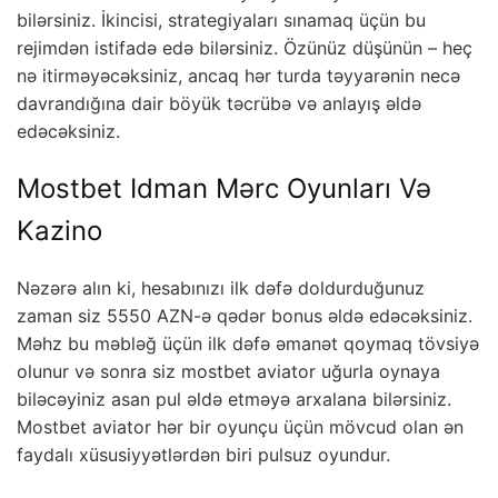
bilərsiniz. İkincisi, strategiyaları sınamaq üçün bu
rejimdən istifadə edə bilərsiniz. Özünüz düşünün – heç
nə itirməyəcəksiniz, ancaq hər turda təyyarənin necə
davrandığına dair böyük təcrübə və anlayış əldə
edəcəksiniz.
Mostbet Idman Mərc Oyunları Və
Kazino
Nəzərə alın ki, hesabınızı ilk dəfə doldurduğunuz
zaman siz 5550 AZN-ə qədər bonus əldə edəcəksiniz.
Məhz bu məbləğ üçün ilk dəfə əmanət qoymaq tövsiyə
olunur və sonra siz mostbet aviator uğurla oynaya
biləcəyiniz asan pul əldə etməyə arxalana bilərsiniz.
Mostbet aviator hər bir oyunçu üçün mövcud olan ən
faydalı xüsusiyyətlərdən biri pulsuz oyundur.