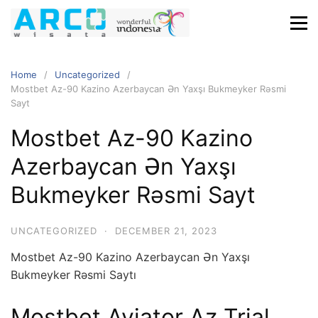
S
k
i
p
Home
Uncategorized
t
Mostbet Az-90 Kazino Azerbaycan Ən Yaxşı Bukmeyker Rəsmi
o
Sayt
c
Mostbet Az-90 Kazino
o
n
Azerbaycan Ən Yaxşı
t
e
Bukmeyker Rəsmi Sayt
n
t
UNCATEGORIZED
·
DECEMBER 21, 2023
Mostbet Az-90 Kazino Azerbaycan Ən Yaxşı
Bukmeyker Rəsmi Saytı
Mostbet Aviator Az Trial