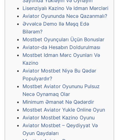
Saytında Yükləyin Və Oynayın
Lisenziyalı Kazino Və Idman Mərcləri
Aviator Oyununda Necə Qazanmalı?
Əvvəlcə Demo Ilə Məşq Edə
Bilərəm?
Mostbet Oyunçuları Üçün Bonuslar
Aviator-da Hesabın Doldurulması
Mostbet Idman Mərc Oyunları Və
Kazino
Aviator Mostbet Niyə Bu Qədər
Populyardır?
Mostbet Aviator Oyununu Pulsuz
Necə Oynamaq Olar
Minimum Əmanət Nə Qədərdir
Mostbet Aviator Yukle Online Oyun
Aviator Mostbet Kazino Oyunu
Aviator Mostbet – Qeydiyyat Və
Oyun Qaydaları