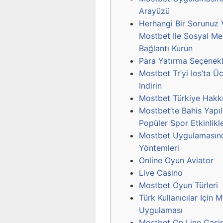
Arayüzü
Herhangi Bir Sorunuz 
Mostbet Ile Sosyal M
Bağlantı Kurun
Para Yatırma Seçenekl
Mostbet Tr’yi Ios’ta Ü
Indirin
Mostbet Türkiye Hakk
Mostbet’te Bahis Yapı
Popüler Spor Etkinlikle
Mostbet Uygulamasın
Yöntemleri
Online Oyun Aviator
Live Casino
Mostbet Oyun Türleri
Türk Kullanıcılar Için 
Uygulaması
Mostbet On Line Casi