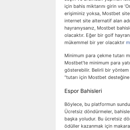
için bahis miktarını girin ve ‘
erişiminiz yoksa, Mostbet site
internet site alternatif alan ad
hayranıysanız, Mostbet bahisl
olacaktır. Eğer bir golf hayra
mükemmel bir yer olacaktır
m
Minimum para çekme tutarı mos
Mostbet’te minimum para yatır
gösterebilir. Belirli bir yönt
“tutarı için Mostbet desteğine
Espor Bahisleri
Böylece, bu platformun sunduğ
Ücretsiz döndürmeler, bahisle
başka yoludur. Bu ücretsiz dö
ödüller kazanmak için makaral