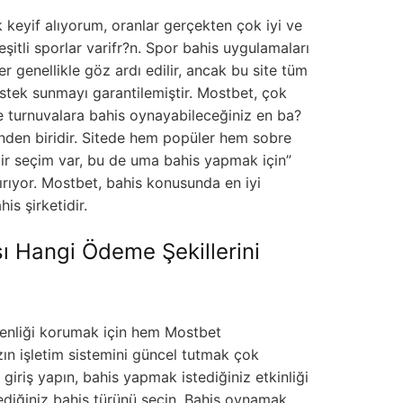
keyif alıyorum, oranlar gerçekten çok iyi ve
şitli sporlar varifr?n. Spor bahis uygulamaları
 genellikle göz ardı edilir, ancak bu site tüm
estek sunmayı garantilemiştir. Mostbet, çok
 ve turnuvalara bahis oynayabileceğiniz en ba?
rinden biridir. Sitede hem popüler hem sobre
bir seçim var, bu de uma bahis yapmak için”
ırıyor. Mostbet, bahis konusunda en iyi
is şirketidir.
 Hangi Ödeme Şekillerini
üvenliği korumak için hem Mostbet
ın işletim sistemini güncel tutmak çok
giriş yapın, bahis yapmak istediğiniz etkinliği
diğiniz bahis türünü seçin. Bahis oynamak