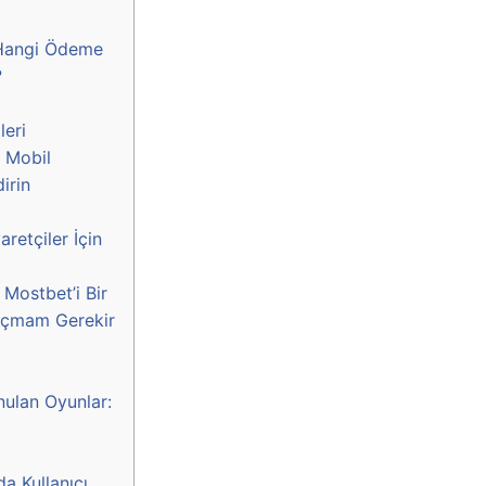
Hangi Ödeme
?
leri
 Mobil
irin
retçiler İçin
Mostbet’i Bir
Açmam Gerekir
ulan Oyunlar:
a Kullanıcı