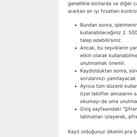
genellikle slotlarda ve diğer 
ararken en iyi fırsatları kontr
Bundan sonra, işletmen
kullanabileceğiniz 2. 50
talep edebilirsiniz.
Ancak, bu teşviklerin yan
etkin olarak kullanabilme
unutmamak önemli.
Kaydolduktan sonra, sür
sorularınızı yanıtlayacak
Ayrıca tüm düzenli kullanı
özel teklifler almalarını
okumayı de uma unutma
Giriş sayfasındaki “Şifr
talimatları izleyerek, şifr
Kayıt olduğunuz ülkenin pra b