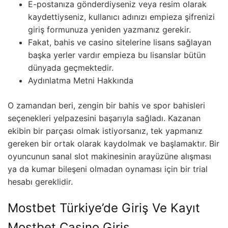
E-postanıza gönderdiyseniz veya resim olarak
kaydettiyseniz, kullanıcı adınızı empieza şifrenizi
giriş formunuza yeniden yazmanız gerekir.
Fakat, bahis ve casino sitelerine lisans sağlayan
başka yerler vardır empieza bu lisanslar bütün
dünyada geçmektedir.
Aydınlatma Metni Hakkında
O zamandan beri, zengin bir bahis ve spor bahisleri
seçenekleri yelpazesini başarıyla sağladı. Kazanan
ekibin bir parçası olmak istiyorsanız, tek yapmanız
gereken bir ortak olarak kaydolmak ve başlamaktır. Bir
oyuncunun sanal slot makinesinin arayüzüne alışması
ya da kumar bileşeni olmadan oynaması için bir trial
hesabı gereklidir.
Mostbet Türkiye’de Giriş Ve Kayıt
Mostbet Casino Giris