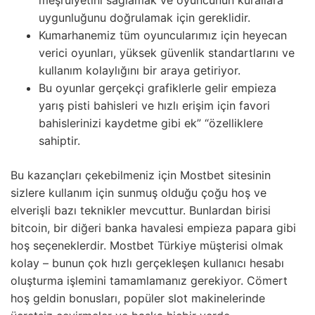
uygunluğunu doğrulamak için gereklidir.
Kumarhanemiz tüm oyuncularımız için heyecan
verici oyunları, yüksek güvenlik standartlarını ve
kullanım kolaylığını bir araya getiriyor.
Bu oyunlar gerçekçi grafiklerle gelir empieza
yarış pisti bahisleri ve hızlı erişim için favori
bahislerinizi kaydetme gibi ek” “özelliklere
sahiptir.
Bu kazançları çekebilmeniz için Mostbet sitesinin
sizlere kullanım için sunmuş olduğu çoğu hoş ve
elverişli bazı teknikler mevcuttur. Bunlardan birisi
bitcoin, bir diğeri banka havalesi empieza papara gibi
hoş seçeneklerdir. Mostbet Türkiye müşterisi olmak
kolay – bunun çok hızlı gerçekleşen kullanıcı hesabı
oluşturma işlemini tamamlamanız gerekiyor. Cömert
hoş geldin bonusları, popüler slot makinelerinde