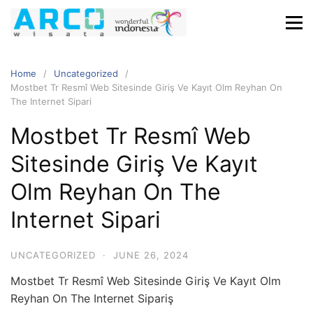
S
k
i
p
Home
Uncategorized
t
Mostbet Tr Resmî Web Sitesinde Giriş Ve Kayıt Olm Reyhan On
o
The Internet Sipari
c
Mostbet Tr Resmî Web
o
n
Sitesinde Giriş Ve Kayıt
t
e
Olm Reyhan On The
n
Internet Sipari
t
UNCATEGORIZED
·
JUNE 26, 2024
Mostbet Tr Resmî Web Sitesinde Giriş Ve Kayıt Olm
Reyhan On The Internet Sipariş