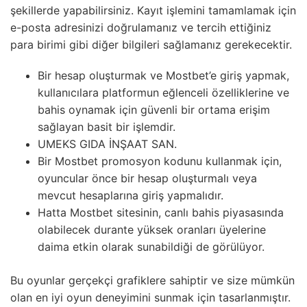
şekillerde yapabilirsiniz. Kayıt işlemini tamamlamak için
e-posta adresinizi doğrulamanız ve tercih ettiğiniz
para birimi gibi diğer bilgileri sağlamanız gerekecektir.
Bir hesap oluşturmak ve Mostbet’e giriş yapmak,
kullanıcılara platformun eğlenceli özelliklerine ve
bahis oynamak için güvenli bir ortama erişim
sağlayan basit bir işlemdir.
UMEKS GIDA İNŞAAT SAN.
Bir Mostbet promosyon kodunu kullanmak için,
oyuncular önce bir hesap oluşturmalı veya
mevcut hesaplarına giriş yapmalıdır.
Hatta Mostbet sitesinin, canlı bahis piyasasında
olabilecek durante yüksek oranları üyelerine
daima etkin olarak sunabildiği de görülüyor.
Bu oyunlar gerçekçi grafiklere sahiptir ve size mümkün
olan en iyi oyun deneyimini sunmak için tasarlanmıştır.