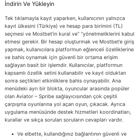
İndirin Ve Yükleyin
Tek tıklamayla kayıt yaparken, kullanıcının yalnızca
kayıt ülkesini (Türkiye) ve hesap para birimini (TL)
seçmesi ve Mostbet’in kural ve” “yönetmeliklerini kabul
etmesi gerekir. Bir hesap oluşturmak ve Mostbet’e giriş
yapmak, kullanıcılara platformun eğlenceli özelliklerine
ve bahis oynamak için güvenli bir ortama erişim
sağlayan basit bir işlemdir. Kullanıcılar, platformun
kapsamlı özellik setini kullanabilir ve kayıt olduktan
sonra seçtikleri etkinliklere bahis oynayabilir. Ana
menüdeki ayrı bir blokta, oyuncular arasında popüler
olan Aviator – Spribe sağlayıcısından çok çeşitli
çarpışma oyunlarına yol açan oyun, çıkacak. Ayrıca
uygulama menüsünde destek hizmetleri koordinatları,
kurallar ve sıkça sorulan soruların cevapları vardır.
Ve elbette, kullandığınız bağlantının güvenli ve