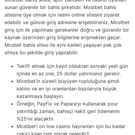
sunan güvenilir bir bahis şirketidir. Mostbet bahis
sitesine üye olmak için resmi online sitesini ziyaret
edebilir ve güncel giriş adresine erişebilirsiniz. Mostbet
giriş için ilk yapılması gerekenler doğru ve güvenilir bir
kaynak üzerinden giriş bilgilerine erişmekten geçer.
Mosbet bahis sitesi ile aynı kaderi yaşayan pek çok
siteye bu şekilde giriş yapılabilir.
Teklifi almak için kayıt olduktan sonraki yedi gün
içinde en az one, 25 dollar yatırmanız gerekir.
Mostbet’in sürekli büyüyen topluluğuna şimdi
katılın ve en iyi oranlardan bazılarıyla büyük
kazanmaya başlayın.
Örneğin, PayFix ve Papara’yı kullanarak pour
yatırıldığı zaman, bahisçi nakit geri ödemenin
%25’ini alacaktır.
Mostbet’i on line casino hayranları için bu kadar
çekici kılan tam olarak nelerdir?