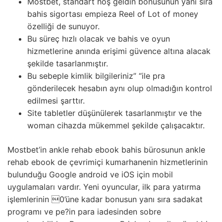
Mostbet, standart hoş geldin bonusunun yanı sıra
bahis sigortası empieza Reel of Lot of money
özelliği de sunuyor.
Bu süreç hızlı olacak ve bahis ve oyun
hizmetlerine anında erişimi güvence altına alacak
şekilde tasarlanmıştır.
Bu sebeple kimlik bilgileriniz” “ile pra
gönderilecek hesabın aynı olup olmadığın kontrol
edilmesi şarttır.
Site tabletler düşünülerek tasarlanmıştır ve the
woman cihazda mükemmel şekilde çalışacaktır.
Mostbet’in ankle rehab ebook bahis bürosunun ankle
rehab ebook de çevrimiçi kumarhanenin hizmetlerinin
bulunduğu Google android ve iOS için mobil
uygulamaları vardır. Yeni oyuncular, ilk para yatırma
işlemlerinin 0’üne kadar bonusun yanı sıra sadakat
programı ve pe?in para iadesinden sobre