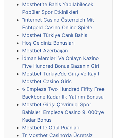
Mostbet’te Bahis Yapılabilecek
Popüler Spor Etkinlikleri
“internet Casino Österreich Mit
Echtgeld Casino Online Spiele
Mostbet Türkiye Canlı Bahis
Hoş Geldiniz Bonusları
Mostbet Azerbaijan
İdman Mərcləri Və Onlayn Kazino
Five Hundred Bonus Qazanın Giri
Mostbet Türkiye’de Giriş Ve Kayıt
Mostbet Casino Giris
₺ Empieza Two Hundred Fifity Free
Backbone Kadar Ilk Yatırım Bonusu
Mostbet Giriş: Çevrimiçi Spor
Bahisleri Empieza Casino 9, 000’ye
Kadar Bonus
Mostbet’te Ödül Puanları
Tr Mostbet Casino’da Ücretsiz