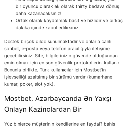
bir oyuncu olarak ek olarak thirty bedava dönüş
daha kazanacaksınız!
Ortak olarak kaydolmak basit ve hızlıdır ve birkaç
dakika içinde kabul edilirsiniz.
Destek birçok dilde sunulmaktadır ve onlarla canlı
sohbet, e-posta veya telefon aracılığıyla iletişime
geçebilirsiniz. Site, bilgilerinizin güvende olduğundan
emin olmak için en son güvenlik protokollerini kullanır.
Bununla birlikte, Türk kullanıcılar için Mostbet’in
işlevselliği azaltılmış bir sürümü vardır (kumarhane
kumar, poker, slot yok).
Mostbet, Azərbaycanda Ən Yaxşı
Onlayn Kazinolardan Bir
Yüz binlerce müşterinin kendilerine en faydal? bahis