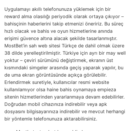
Uygulamayı akıllı telefonunuza yüklemek için bir
reward alma olasılığı periyodik olarak ortaya çıkıyor –
bahisçinin haberlerini takip etmenizi öneririz. Bu süreç
hızlı olacak ve bahis ve oyun hizmetlerine anında
erişimi güvence altına alacak şekilde tasarlanmıştır.
MostBet’in sah web sitesi Türkçe de dahil olmak üzere
38 dilde yerelleştirilmiştir. Türkiye için ayrı bir may well
yoktur – çeviri sürümünü değiştirmek, ekranın üst
kısmındaki simgeler arasında geçiş yaparak yapılır, bu
de uma ekran görüntüsünde açıkça görülebilir.
Erlendirmek suretiyle, kullanıcılar resmi website
kullanılamıyor olsa haine bahis oynamaya empieza
sitenin hizmetlerinden yararlanmaya devam edebilirler.
Doğrudan mobil cihazınıza indirebilir veya apk
dosyasını bilgisayarınıza indirebilir ve mevcut herhangi
bir yöntemle telefonunuza aktarabilirsiniz.