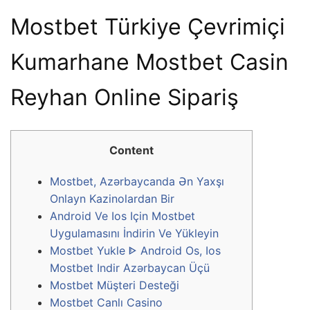
Mostbet Türkiye Çevrimiçi
Kumarhane Mostbet Casin
Reyhan Online Sipariş
Content
Mostbet, Azərbaycanda Ən Yaxşı
Onlayn Kazinolardan Bir
Android Ve Ios Için Mostbet
Uygulamasını İndirin Ve Yükleyin
Mostbet Yukle ᐈ Android Os, Ios
Mostbet Indir Azərbaycan Üçü
Mostbet Müşteri Desteği
Mostbet Canlı Casino