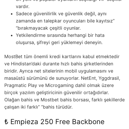
vardır.
Sadece güvenilirlik ve güvenlik değil, aynı
zamanda en talepkar oyuncuları bile kayıtsız”
“bırakmayacak çeşitli oyunlar.
Yetkilendirme sırasında herhangi bir hata
oluşursa, şifreyi geri yüklemeyi deneyin.
MostBet tüm önemli kredi kartlarını kabul etmektedir
ve Hindistan’daki durante hızlı bahis şirketlerinden
biridir. Ayrıca net sitelerinin mobil uygulamasını ve
masaüstü sürümünü de sunuyorlar. NetEnt, Yggdrasil,
Pragmatic Play ve Microgaming dahil olmak üzere
birçok yazılım geliştiricinin güvenilir ortağıdırlar.
Olağan bahis ve Mostbet bahis borsası, farklı şekillerde
çalışan iki farklı” “bahis türüdür.
₺ Empieza 250 Free Backbone