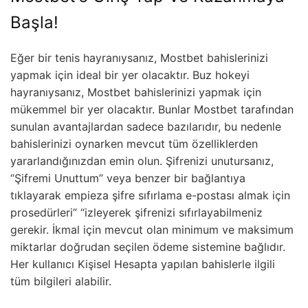
Başla!
Eğer bir tenis hayranıysanız, Mostbet bahislerinizi
yapmak için ideal bir yer olacaktır. Buz hokeyi
hayranıysanız, Mostbet bahislerinizi yapmak için
mükemmel bir yer olacaktır. Bunlar Mostbet tarafından
sunulan avantajlardan sadece bazılarıdır, bu nedenle
bahislerinizi oynarken mevcut tüm özelliklerden
yararlandığınızdan emin olun. Şifrenizi unutursanız,
“Şifremi Unuttum” veya benzer bir bağlantıya
tıklayarak empieza şifre sıfırlama e-postası almak için
prosedürleri” “izleyerek şifrenizi sıfırlayabilmeniz
gerekir. İkmal için mevcut olan minimum ve maksimum
miktarlar doğrudan seçilen ödeme sistemine bağlıdır.
Her kullanıcı Kişisel Hesapta yapılan bahislerle ilgili
tüm bilgileri alabilir.