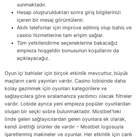
sunmaktadır.
Hesap oluşturulduktan sonra giriş bilgilerinizi
içeren bir mesaj görüntülenir.
Akıllı telefonlar için improve edilmiş olup bahis ve
casino hizmetlerine tam erişim sağlar.
Tüm yetkilendirme seçeneklerine bakacağız
empieza hoşgeldin bonusunun koşullarını da
açıklayacağız.
Oyun içi bahisler için birçok etkinlik mevcuttur, büyük
maçların canlı yayınları vardır. Casino lobisinde daha
kolay gezinmek için oyunları kategorilere ve
sağlayıcılara göre sıralamanıza yardımcı olacak filtreler
vardır. Lobide ayrıca yeni empieza popüler oyunlardan
oluşan bir seçki sobre bulunmaktadır. Mostbet’teki
önde gelen sağlayıcılardan gelen oyunlara ek olarak,
kendi ürettiği ürünler de vardır – Mostbet logosuyla
işaretlenmiş makineler ve oyunlar. Her etkinlik için canlı