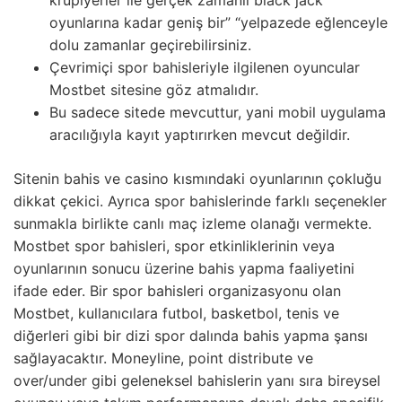
oyunlarına kadar geniş bir” “yelpazede eğlenceyle
dolu zamanlar geçirebilirsiniz.
Çevrimiçi spor bahisleriyle ilgilenen oyuncular
Mostbet sitesine göz atmalıdır.
Bu sadece sitede mevcuttur, yani mobil uygulama
aracılığıyla kayıt yaptırırken mevcut değildir.
Sitenin bahis ve casino kısmındaki oyunlarının çokluğu
dikkat çekici. Ayrıca spor bahislerinde farklı seçenekler
sunmakla birlikte canlı maç izleme olanağı vermekte.
Mostbet spor bahisleri, spor etkinliklerinin veya
oyunlarının sonucu üzerine bahis yapma faaliyetini
ifade eder. Bir spor bahisleri organizasyonu olan
Mostbet, kullanıcılara futbol, basketbol, tenis ve
diğerleri gibi bir dizi spor dalında bahis yapma şansı
sağlayacaktır. Moneyline, point distribute ve
over/under gibi geleneksel bahislerin yanı sıra bireysel