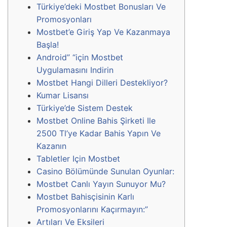
Türkiye’deki Mostbet Bonusları Ve
Promosyonları
Mostbet’e Giriş Yap Ve Kazanmaya
Başla!
Android” “için Mostbet
Uygulamasını Indirin
Mostbet Hangi Dilleri Destekliyor?
Kumar Lisansı
Türkiye’de Sistem Destek
Mostbet Online Bahis Şirketi Ile
2500 Tl’ye Kadar Bahis Yapın Ve
Kazanın
Tabletler Için Mostbet
Casino Bölümünde Sunulan Oyunlar:
Mostbet Canlı Yayın Sunuyor Mu?
Mostbet Bahisçisinin Karlı
Promosyonlarını Kaçırmayın:”
Artıları Ve Eksileri