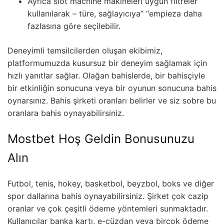
Ayrıca slot machine makineleri uygun filtreler
kullanılarak – türe, sağlayıcıya” “empieza daha
fazlasına göre seçilebilir.
Deneyimli temsilcilerden oluşan ekibimiz,
platformumuzda kusursuz bir deneyim sağlamak için
hızlı yanıtlar sağlar. Olağan bahislerde, bir bahisçiyle
bir etkinliğin sonucuna veya bir oyunun sonucuna bahis
oynarsınız. Bahis şirketi oranları belirler ve siz sobre bu
oranlara bahis oynayabilirsiniz.
Mostbet Hoş Geldin Bonusunuzu
Alın
Futbol, tenis, hokey, basketbol, beyzbol, boks ve diğer
spor dallarına bahis oynayabilirsiniz. Şirket çok cazip
oranlar ve çok çeşitli ödeme yöntemleri sunmaktadır.
Kullanıcılar banka kartı, e-cüzdan veya birçok ödeme