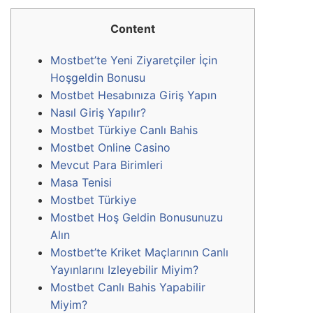
Content
Mostbet’te Yeni Ziyaretçiler İçin
Hoşgeldin Bonusu
Mostbet Hesabınıza Giriş Yapın
Nasıl Giriş Yapılır?
Mostbet Türkiye Canlı Bahis
Mostbet Online Casino
Mevcut Para Birimleri
Masa Tenisi
Mostbet Türkiye
Mostbet Hoş Geldin Bonusunuzu
Alın
Mostbet’te Kriket Maçlarının Canlı
Yayınlarını Izleyebilir Miyim?
Mostbet Canlı Bahis Yapabilir
Miyim?