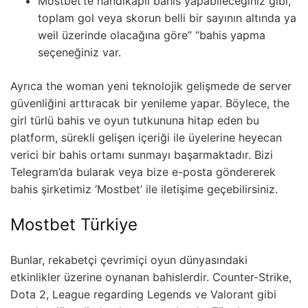
Mostbet’te handikaplı bahis yapabileceğiniz gibi,
toplam gol veya skorun belli bir sayının altında ya
weil üzerinde olacağına göre” “bahis yapma
seçeneğiniz var.
Ayrıca the woman yeni teknolojik gelişmede de server
güvenliğini arttıracak bir yenileme yapar. Böylece, the
girl türlü bahis ve oyun tutkununa hitap eden bu
platform, sürekli gelişen içeriği ile üyelerine heyecan
verici bir bahis ortamı sunmayı başarmaktadır. Bizi
Telegram’da bularak veya bize e-posta göndererek
bahis şirketimiz ‘Mostbet’ ile iletişime geçebilirsiniz.
Mostbet Türkiye
Bunlar, rekabetçi çevrimiçi oyun dünyasındaki
etkinlikler üzerine oynanan bahislerdir. Counter-Strike,
Dota 2, League regarding Legends ve Valorant gibi