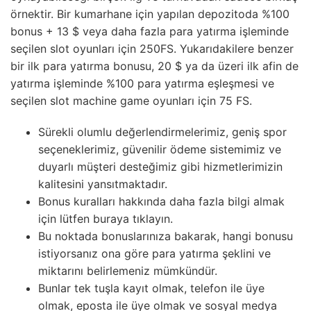
örnektir. Bir kumarhane için yapılan depozitoda %100
bonus + 13 $ veya daha fazla para yatırma işleminde
seçilen slot oyunları için 250FS. Yukarıdakilere benzer
bir ilk para yatırma bonusu, 20 $ ya da üzeri ilk afin de
yatırma işleminde %100 para yatırma eşleşmesi ve
seçilen slot machine game oyunları için 75 FS.
Sürekli olumlu değerlendirmelerimiz, geniş spor
seçeneklerimiz, güvenilir ödeme sistemimiz ve
duyarlı müşteri desteğimiz gibi hizmetlerimizin
kalitesini yansıtmaktadır.
Bonus kuralları hakkında daha fazla bilgi almak
için lütfen buraya tıklayın.
Bu noktada bonuslarınıza bakarak, hangi bonusu
istiyorsanız ona göre para yatırma şeklini ve
miktarını belirlemeniz mümkündür.
Bunlar tek tuşla kayıt olmak, telefon ile üye
olmak, eposta ile üye olmak ve sosyal medya