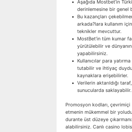
Aşağıda Mostbet’in Türk
derinlemesine bir genel 
Bu kazançları çekebilmen
arkada?lara kullanım içi
teknikler mevcuttur.
MostBet’in tüm kumar faa
yürütülebilir ve dünyanı
yapabilirsiniz.
Kullanıcılar para yatırma l
tutabilir ve ihtiyaç duy
kaynaklara erişebilirler.
Verilerin aktarıldığı tara
sunucularda saklayabilir.
Promosyon kodları, çevrimiçi 
etmenin mükemmel bir yoludur.
durante üst düzeye çıkarmanı
alabilirsiniz. Canlı casino lobi