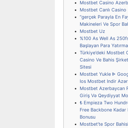
Mostbet Casino Azer
Mostbet Canlı Casino
“gerçek Parayla En Fa
Makineleri Ve Spor Bah
Mostbet Uz
%100 As Well As 250f
Başlayan Para Yatırma
Türkiye’deki Mostbet O
Casino Ve Bahis Şirke
Sitesi
Mostbet Yukle ᐈ Goog
Ios Mostbet Indir Az
Mostbet Azerbaycan 
Giriş Və Qeydiyyat Mo
₺ Empieza Two Hundre
Free Backbone Kadar I
Bonusu
Mostbet’te Spor Bahisl