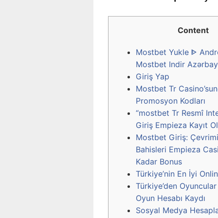
Content
Mostbet Yukle ᐈ Andro
Mostbet Indir Azərba
Giriş Yap
Mostbet Tr Casino’su
Promosyon Kodları
“mostbet Tr Resmî Inte
Giriş Empieza Kayıt O
Mostbet Giriş: Çevrim
Bahisleri Empieza Casi
Kadar Bonus
Türkiye’nin En İyi Onli
Türkiye’den Oyuncular 
Oyun Hesabı Kaydı
Sosyal Medya Hesapla