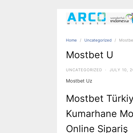
S
k
i
p
t
o
Home
Uncategorized
Mostbe
c
Mostbet U
o
n
t
UNCATEGORIZED
·
JULY 10, 
e
Mostbet Uz
n
t
Mostbet Türkiy
Kumarhane Mo
Online Sipariş