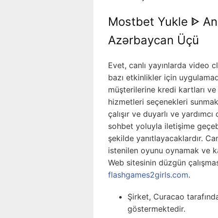
Mostbet Yukle ᐈ And
Azərbaycan Üçü
Evet, canlı yayınlarda video cl
bazı etkinlikler için uygulam
müşterilerine kredi kartları v
hizmetleri seçenekleri sunmak
çalışır ve duyarlı ve yardımcı 
sohbet yoluyla iletişime geçebi
şekilde yanıtlayacaklardır. C
istenilen oyunu oynamak ve 
Web sitesinin düzgün çalışması 
flashgames2girls.com
.
Şirket, Curacao tarafında
göstermektedir.